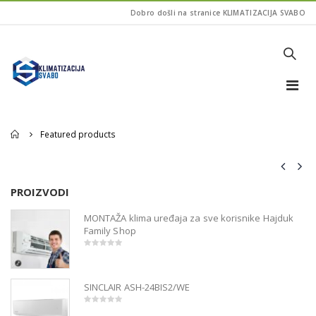
Dobro došli na stranice KLIMATIZACIJA SVABO
Home
Featured products
PROIZVODI
P
MONTAŽA klima uređaja za sve korisnike Hajduk
Family Shop
0
out
of
5
SINCLAIR ASH-24BIS2/WE
0