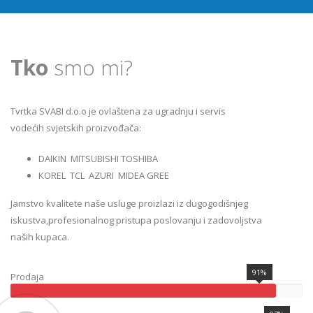
Tko
smo mi?
Tvrtka SVABI d.o.o je ovlaštena za ugradnju i servis
vodećih svjetskih proizvođača:
DAIKIN MITSUBISHI TOSHIBA
KOREL TCL AZURI MIDEA GREE
Jamstvo kvalitete naše usluge proizlazi iz dugogodišnjeg
iskustva,profesionalnog pristupa poslovanju i zadovoljstva
naših kupaca.
91%
Prodaja