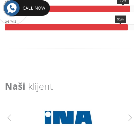
97%
Montaža
CALL NOW
95%
Servis
Naši
klijenti