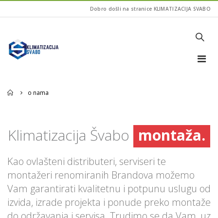
Dobro došli na stranice KLIMATIZACIJA SVABO
prodaja.
Home
o nama
montaža.
Klimatizacija Švabo
servis.
prodaja.
Kao ovlašteni distributeri, serviseri te
montažeri renomiranih Brandova možemo
Vam garantirati kvalitetnu i potpunu uslugu od
izvida, izrade projekta i ponude preko montaže
do održavanja i servisa. Trudimo se da Vam, uz