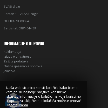
SVABI d.o.o
Pantan 1B, 21220 Trogir
OIB: 88578009664
Servis tel: 098/464-459
INFORMACIJE O KUPOVINI
Reklamacija
Izjava o privatnosti
Zaštita podataka
Online rješavanje sporova
Jamstvo
Naša web stranica koristi kolačiće kako bismo
vam pružili najbolje moguće korisničko
iskustvo.Informacije o kolačićima koje koristimo
ili opcije za isključivanje kolačića možete pronaći
u
postavkama
.