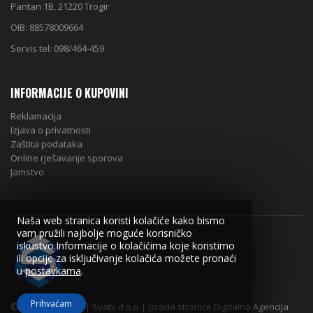
Pantan 1B, 21220 Trogir
OIB: 88578009664
Servis tel: 098/464-459
INFORMACIJE O KUPOVINI
Reklamacija
Izjava o privatnosti
Zaštita podataka
Online rješavanje sporova
Jamstvo
Naša web stranica koristi kolačiće kako bismo
vam pružili najbolje moguće korisničko
iskustvo.Informacije o kolačićima koje koristimo
ili opcije za isključivanje kolačića možete pronaći
u
postavkama
.
Prihvaćam
© Copyright 2018 | Svabi d.o.o | Izrada stranice Digitalna Agencija