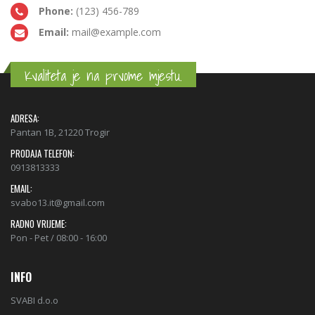
Phone:
(123) 456-789
Email:
mail@example.com
Kvaliteta je na prvome mjestu.
ADRESA:
Pantan 1B, 21220 Trogir
PRODAJA TELEFON:
0913813333
EMAIL:
svabo13.it@gmail.com
RADNO VRIJEME:
Pon - Pet / 08:00 - 16:00
INFO
SVABI d.o.o