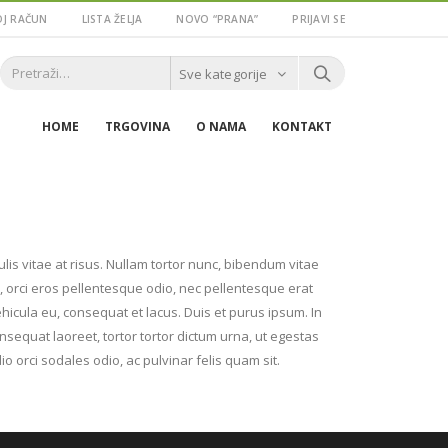
J RAČUN
LISTA ŽELJA
NOVO “PRANA”
PRIJAVI SE
Sve kategorije
HOME
TRGOVINA
O NAMA
KONTAKT
culis vitae at risus. Nullam tortor nunc, bibendum vitae
r, orci eros pellentesque odio, nec pellentesque erat
hicula eu, consequat et lacus. Duis et purus ipsum. In
nsequat laoreet, tortor tortor dictum urna, ut egestas
io orci sodales odio, ac pulvinar felis quam sit.