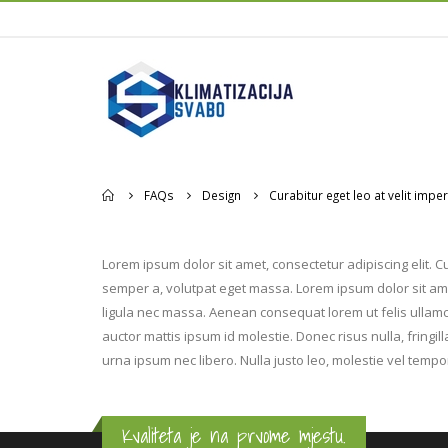
Home
FAQs
Design
Curabitur eget leo at velit imper
Lorem ipsum dolor sit amet, consectetur adipiscing elit. Cu
semper a, volutpat eget massa. Lorem ipsum dolor sit amet,
ligula nec massa. Aenean consequat lorem ut felis ullamco
auctor mattis ipsum id molestie. Donec risus nulla, fring
urna ipsum nec libero. Nulla justo leo, molestie vel tempor
Kvaliteta je na prvome mjestu.