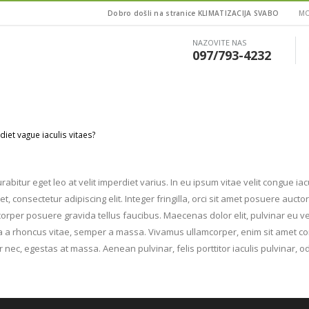
Dobro došli na stranice KLIMATIZACIJA SVABO
MO
NAZOVITE NAS
097/793-4232
diet vague iaculis vitaes?
rabitur eget leo at velit imperdiet varius. In eu ipsum vitae velit congue ia
 consectetur adipiscing elit. Integer fringilla, orci sit amet posuere aucto
rper posuere gravida tellus faucibus. Maecenas dolor elit, pulvinar eu ve
illa a rhoncus vitae, semper a massa. Vivamus ullamcorper, enim sit amet co
 nec, egestas at massa. Aenean pulvinar, felis porttitor iaculis pulvinar, od