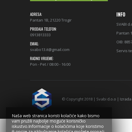
INFO
ADRESA:
Pantan 1B, 21220 Trogir
SVABI d.
PRODAJA TELEFON:
Pantan 1
0913813333
OIB: 885
EMAIL:
svabo13.it@gmail.com
Servis te
RADNO VRIJEME:
Pon - Pet / 08:00 - 16:00
© Copyright 2018 | Svabi d.o.o | Izrada
Naša web stranica koristi kolačiće kako bismo
vam pružili najbolje moguće korisničko
iskustvo.Informacije o kolačićima koje koristimo
ili opcije za isključivanje kolačića možete pronaći