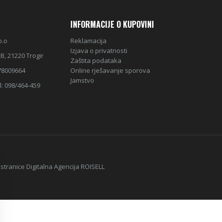
INFORMACIJE O KUPOVINI
o.o
Reklamacija
Izjava o privatnosti
B, 21220 Trogir
Zaštita podataka
78009664
Online rješavanje sporova
Jamstvo
l: 098/464-459
 stranice Digitalna Agencija
ROISELL