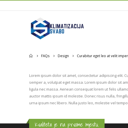
Home
FAQs
Design
Curabitur eget leo at velit imper
Lorem ipsum dolor sit amet, consectetur adipiscing elit. Cu
semper a, volutpat eget massa. Lorem ipsum dolor sit amet,
ligula nec massa. Aenean consequat lorem ut felis ullamco
auctor mattis ipsum id molestie. Donec risus nulla, fring
urna ipsum nec libero. Nulla justo leo, molestie vel tempor
Kvaliteta je na prvome mjestu.