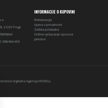
INFORMACIJE O KUPOVINI
o.o
Reklamacija
Izjava o privatnosti
B, 21220 Trogir
Zaštita podataka
78009664
Online rješavanje sporova
Jamstvo
l: 098/464-459
 stranice Digitalna Agencija
ROISELL