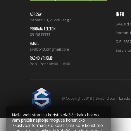
INFO
ADRESA:
Pantan 1B, 21220 Trogir
SVABI d.
PRODAJA TELEFON:
Pantan 1
0913813333
OIB: 885
EMAIL:
svabo13.it@gmail.com
Servis te
RADNO VRIJEME:
Pon - Pet / 08:00 - 16:00
© Copyright 2018 | Svabi d.o.o | Izrada
Naša web stranica koristi kolačiće kako bismo
vam pružili najbolje moguće korisničko
iskustvo.Informacije o kolačićima koje koristimo
ili opcije za isključivanje kolačića možete pronaći