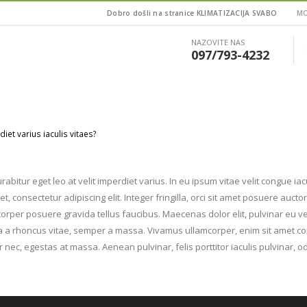
Dobro došli na stranice KLIMATIZACIJA SVABO
MO
NAZOVITE NAS
097/793-4232
diet varius iaculis vitaes?
rabitur eget leo at velit imperdiet varius. In eu ipsum vitae velit congue ia
 consectetur adipiscing elit. Integer fringilla, orci sit amet posuere aucto
rper posuere gravida tellus faucibus. Maecenas dolor elit, pulvinar eu ve
illa a rhoncus vitae, semper a massa. Vivamus ullamcorper, enim sit amet co
 nec, egestas at massa. Aenean pulvinar, felis porttitor iaculis pulvinar, od