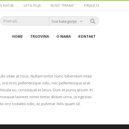
J RAČUN
LISTA ŽELJA
NOVO “PRANA”
PRIJAVI SE
Sve kategorije
HOME
TRGOVINA
O NAMA
KONTAKT
culis vitae at risus. Nullam tortor nunc, bibendum vitae
r, orci eros pellentesque odio, nec pellentesque erat
hicula eu, consequat et lacus. Duis et purus ipsum. In
nsequat laoreet, tortor tortor dictum urna, ut egestas
io orci sodales odio, ac pulvinar felis quam sit.