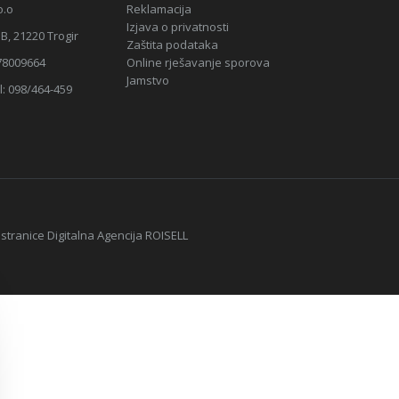
o.o
Reklamacija
Izjava o privatnosti
B, 21220 Trogir
Zaštita podataka
78009664
Online rješavanje sporova
Jamstvo
l: 098/464-459
 stranice Digitalna Agencija
ROISELL