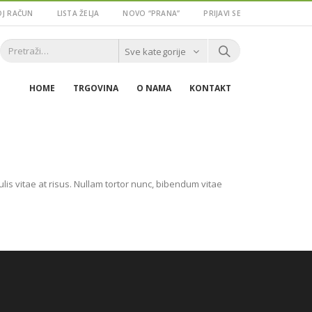
J RAČUN
LISTA ŽELJA
NOVO “PRANA”
PRIJAVI SE
Sve kategorije
HOME
TRGOVINA
O NAMA
KONTAKT
culis vitae at risus. Nullam tortor nunc, bibendum vitae