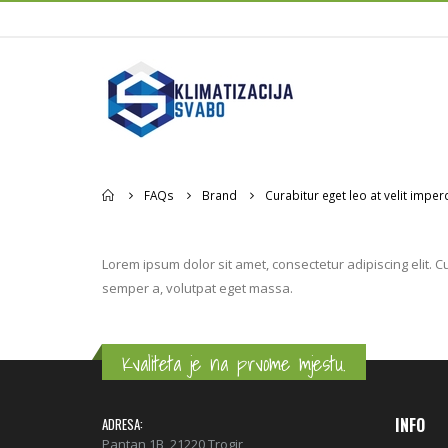
Home
FAQs
Brand
Curabitur eget leo at velit imperd
Lorem ipsum dolor sit amet, consectetur adipiscing elit. Cu
semper a, volutpat eget massa.
Kvaliteta je na prvome mjestu.
INFO
ADRESA:
Pantan 1B, 21220 Trogir