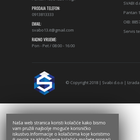
SVABI d.
PRODAJA TELEFON:
Pantan 1
0913813333
OIB: 885
EMAIL:
svabo13.it@gmail.com
Servis te
RADNO VRIJEME:
Pon - Pet / 08:00 - 16:00
© Copyright 2018 | Svabi d.o.o | Izrada
Naša web stranica koristi kolačiće kako bismo
vam pružili najbolje moguće korisničko
iskustvo.Informacije o kolačićima koje koristimo
ili opcije za isključivanje kolačića možete pronaći