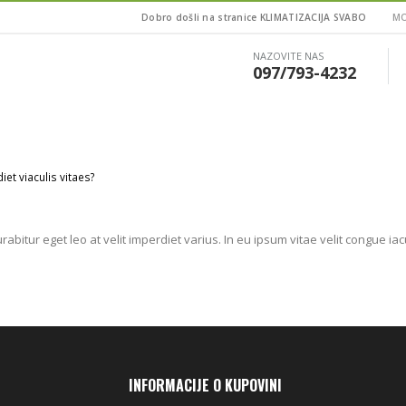
Dobro došli na stranice KLIMATIZACIJA SVABO
MO
NAZOVITE NAS
097/793-4232
iet viaculis vitaes?
rabitur eget leo at velit imperdiet varius. In eu ipsum vitae velit congue ia
INFORMACIJE O KUPOVINI