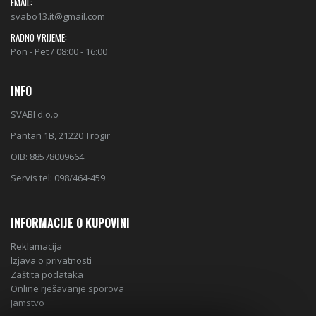
EMAIL:
svabo13.it@gmail.com
RADNO VRIJEME:
Pon - Pet / 08:00 - 16:00
INFO
SVABI d.o.o
Pantan 1B, 21220 Trogir
OIB: 88578009664
Servis tel: 098/464-459
INFORMACIJE O KUPOVINI
Reklamacija
Izjava o privatnosti
Zaštita podataka
Online rješavanje sporova
Jamstvo