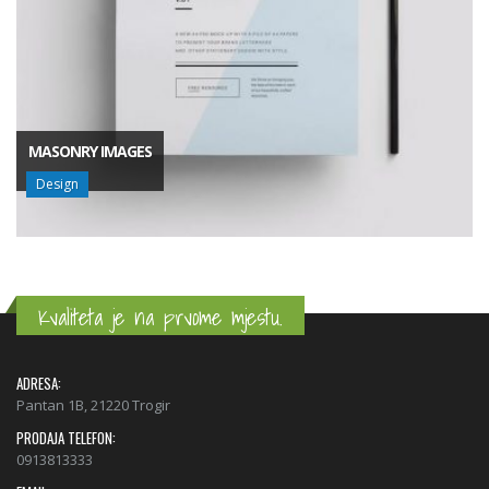
MASONRY IMAGES
Design
Kvaliteta je na prvome mjestu.
ADRESA:
Pantan 1B, 21220 Trogir
PRODAJA TELEFON:
0913813333