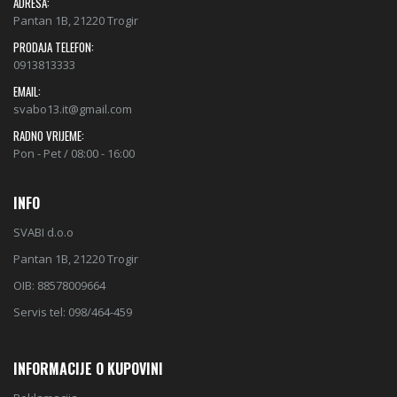
ADRESA:
Pantan 1B, 21220 Trogir
PRODAJA TELEFON:
0913813333
EMAIL:
svabo13.it@gmail.com
RADNO VRIJEME:
Pon - Pet / 08:00 - 16:00
INFO
SVABI d.o.o
Pantan 1B, 21220 Trogir
OIB: 88578009664
Servis tel: 098/464-459
INFORMACIJE O KUPOVINI