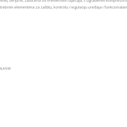
topline), serija M, zaštićena od vremenskih utjecaja, s ugrađenim kompresor
trebnim elementima za zaštitu, kontrolu i regulaciju uređaja i funkcionalan
 4,4 kW