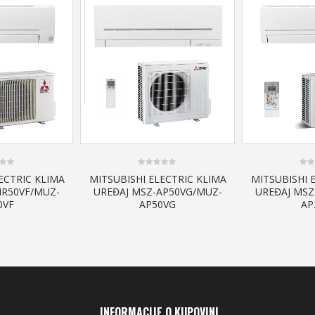
0
0
ECTRIC KLIMA
MITSUBISHI ELECTRIC KLIMA
MITSUBISHI 
out
out
HR50VF/MUZ-
UREĐAJ MSZ-AP50VG/MUZ-
UREĐAJ MSZ
of
of
5
5
0VF
AP50VG
AP
INFORMACIJE O KUPOVINI