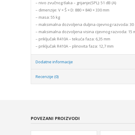
– nivo zvučnog tlaka – grijanje(SPL): 51 dB (A)
– dimenzije: V × Š × D: 880 × 840 × 330 mm
– masa: 55 kg
– maksimalna dozvoljena duljina cijevnog razvoda: 30
– maksimalna dozvoljena visina cijevnog razvoda: 15 
– priključak R410A – tekuća faza: 6,35 mm
– priključak R410A – plinovita faza: 12,7 mm
Dodatne informacije
Recenzije (0)
POVEZANI PROIZVODI