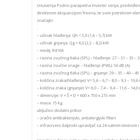
Unutarnja Podno-parapetna Inverter serija, predviđen
direktnom ekspanzijom freona, te svim potrebnim elemen
značajki:
.
– učinak hlađenja: Qh = 5,0 (1,6 – 5,7) kW
– učinak grijanja: Qg = 6,0 (2,2 – 8,2) kW
– medij: R410A
– razina zvučnog tlaka (SPL) – hlađenje: 27 – 31 – 35 – 3
– razina zvučne snage – hlađenje (PWL): 56 dB (A)
– razina zvučnog tlaka (SPL) – grijanje: 29 – 35 – 40 – 45 
– količina zraka(hlađenje): V= 5,6 – 6,7 – 8,0 – 9,3 – 10,
– količina zraka (grijanje): V= 6,0 – 7,4 – 9,4 – 11,6 – 14,
– dimenzije: V × Š × D = 600 x 750 x 215 mm
– masa: 15 kg
uključivo dodatni pribor:
– zračni antibakterijski, antialergijski filteri
– infracrveni daljinski upravljač sa 24-satnim timerom 
.