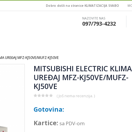
Dobro došli na stranice KLIMATIZACIJA SVABO
MO
NAZOVITE NAS
097/793-4232
IMA UREĐAJ MFZ-KJ50VE/MUFZ-KJ50VE
MITSUBISHI ELECTRIC KLIMA
UREĐAJ MFZ-KJ50VE/MUFZ-
KJ50VE
( Još nema recenzija. )
0
out
Gotovina:
of
5
Kartice:
sa PDV-om