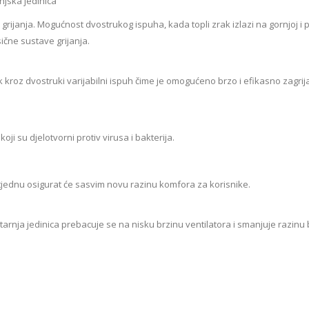
jska jedinica
 grijanja. Mogućnost dvostrukog ispuha, kada topli zrak izlazi na gornjoj i 
ične sustave grijanja.
k kroz dvostruki varijabilni ispuh čime je omogućeno brzo i efikasno zagri
ji su djelotvorni protiv virusa i bakterija.
jednu osigurat će sasvim novu razinu komfora za korisnike.
utarnja jedinica prebacuje se na nisku brzinu ventilatora i smanjuje razinu