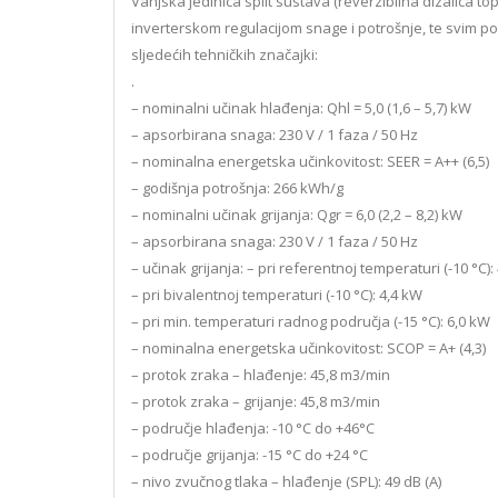
Vanjska jedinica split sustava (reverzibilna dizalica 
inverterskom regulacijom snage i potrošnje, te svim po
sljedećih tehničkih značajki:
.
– nominalni učinak hlađenja: Qhl = 5,0 (1,6 – 5,7) kW
– apsorbirana snaga: 230 V / 1 faza / 50 Hz
– nominalna energetska učinkovitost: SEER = A++ (6,5)
– godišnja potrošnja: 266 kWh/g
– nominalni učinak grijanja: Qgr = 6,0 (2,2 – 8,2) kW
– apsorbirana snaga: 230 V / 1 faza / 50 Hz
– učinak grijanja: – pri referentnoj temperaturi (-10 °C):
– pri bivalentnoj temperaturi (-10 °C): 4,4 kW
– pri min. temperaturi radnog područja (-15 °C): 6,0 kW
– nominalna energetska učinkovitost: SCOP = A+ (4,3)
– protok zraka – hlađenje: 45,8 m3/min
– protok zraka – grijanje: 45,8 m3/min
– područje hlađenja: -10 °C do +46°C
– područje grijanja: -15 °C do +24 °C
– nivo zvučnog tlaka – hlađenje (SPL): 49 dB (A)