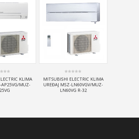
0
ELECTRIC KLIMA
MITSUBISHI ELECTRIC KLIMA
out
-AP25VG/MUZ-
UREĐAJ MSZ-LN60VGV/MUZ-
of
5
25VG
LN60VG R-32