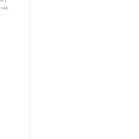
om s
 rad,