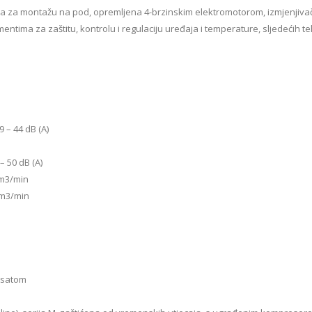
a za montažu na pod, opremljena 4-brzinskim elektromotorom, izmjenjiva
tima za zaštitu, kontrolu i regulaciju uređaja i temperature, sljedećih te
9 – 44 dB (A)
– 50 dB (A)
6 m3/min
0 m3/min
i satom