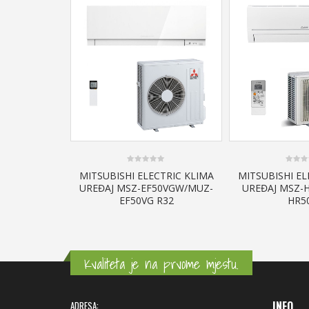
0
0
MITSUBISHI ELECTRIC KLIMA
MITSUBISHI EL
out
out
UREĐAJ MSZ-EF50VGW/MUZ-
UREĐAJ MSZ-
of
of
5
5
EF50VG R32
HR5
Kvaliteta je na prvome mjestu.
INFO
ADRESA: