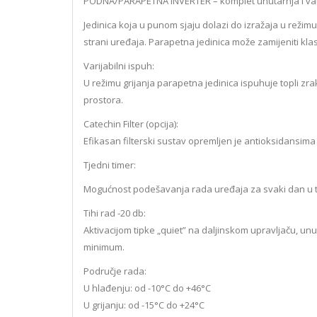
PODNA/PARAPETNA INVERTER – komplet unutarnja i van
Jedinica koja u punom sjaju dolazi do izražaja u režimu
strani uređaja. Parapetna jedinica može zamijeniti klas
Varijabilni ispuh:
U režimu grijanja parapetna jedinica ispuhuje topli zra
prostora.
Catechin Filter (opcija):
Efikasan filterski sustav opremljen je antioksidansima ko
Tjedni timer:
Mogućnost podešavanja rada uređaja za svaki dan u t
Tihi rad -20 db:
Aktivacijom tipke „quiet” na daljinskom upravljaču, un
minimum.
Područje rada:
U hlađenju: od -10°C do +46°C
U grijanju: od -15°C do +24°C