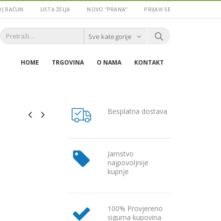
J RAČUN
LISTA ŽELJA
NOVO “PRANA”
PRIJAVI SE
Sve kategorije
HOME
TRGOVINA
O NAMA
KONTAKT
Besplatna dostava
Jamstvo
najpovoljnije
kupnje
100% Provjereno
sigurna kupovina