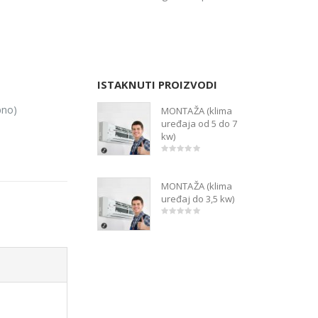
ISTAKNUTI PROIZVODI
bno)
MONTAŽA (klima
uređaja od 5 do 7
kw)
Izvorna
Trenutna
0
out
cijena
cijena
of
bila
je:
MONTAŽA (klima
5
je:
2,000.00kn.
uređaj do 3,5 kw)
2,500.00kn.
Izvorna
Trenutna
0
out
cijena
cijena
of
bila
je:
5
je:
1,600.00kn.
2,100.00kn.