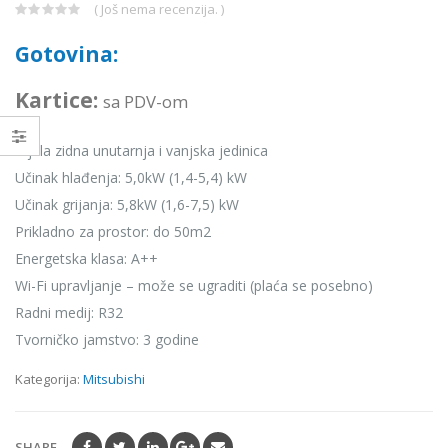
( Još nema recenzija. )
0
out
Gotovina:
of
5
Kartice:
sa PDV-om
Bijela zidna unutarnja i vanjska jedinica
Učinak hlađenja: 5,0kW (1,4-5,4) kW
Učinak grijanja: 5,8kW (1,6-7,5) kW
Prikladno za prostor: do 50m2
Energetska klasa: A++
Wi-Fi upravljanje – može se ugraditi (plaća se posebno)
Radni medij: R32
Tvorničko jamstvo: 3 godine
Kategorija:
Mitsubishi
SHARE