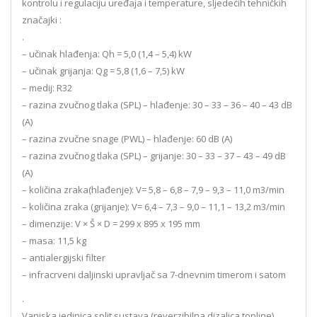
kontrolu i regulaciju uređaja i temperature, sljedećih tehničkih
značajki :
.
– učinak hlađenja: Qh = 5,0 (1,4 – 5,4) kW
– učinak grijanja: Qg = 5,8 (1,6 – 7,5) kW
– medij: R32
– razina zvučnog tlaka (SPL) – hlađenje: 30 – 33 – 36 – 40 – 43 dB
(A)
– razina zvučne snage (PWL) – hlađenje: 60 dB (A)
– razina zvučnog tlaka (SPL) – grijanje: 30 – 33 – 37 – 43 – 49 dB
(A)
– količina zraka(hlađenje): V= 5,8 – 6,8 – 7,9 – 9,3 – 11,0 m3/min
– količina zraka (grijanje): V= 6,4 – 7,3 – 9,0 – 11,1 – 13,2 m3/min
– dimenzije: V × Š × D = 299 x 895 x 195 mm
– masa: 11,5 kg
– antialergijski filter
– infracrveni daljinski upravljač sa 7-dnevnim timerom i satom
.
Vanjska jedinica split sustava (reverzibilna dizalica topline),