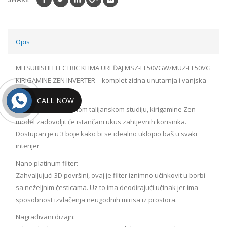
Opis
MITSUBISHI ELECTRIC KLIMA UREĐAJ MSZ-EF50VGW/MUZ-EF50VG
KIRIGAMINE ZEN INVERTER – komplet zidna unutarnja i vanjska
jedinica
CALL NOW
Dizajniran u cijenjenom talijanskom studiju, kirigamine Zen
model zadovoljit će istančani ukus zahtjevnih korisnika.
Dostupan je u 3 boje kako bi se idealno uklopio baš u svaki
interijer
Nano platinum filter:
Zahvaljujući 3D površini, ovaj je filter iznimno učinkovit u borbi
sa neželjnim česticama. Uz to ima deodirajući učinak jer ima
sposobnost izvlačenja neugodnih mirisa iz prostora.
Nagrađivani dizajn: