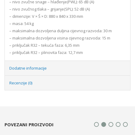
– nivo zvučne snage – hlađenje(PWL): 65 dB (A)
– nivo zvučnog tlaka – grijanje(SPL): 52 dB (A)
– dimenzije: V × Š × D: 880 x 840 x 330 mm
– masa: 54 kg
– maksimalna dozvoljena duljina cijevnog razvoda: 30 m
– maksimalna dozvoljena visina cijevnog razvoda: 15 m
– priključak R32 – tekuća faza: 6,35 mm
– priključak R32 – plinovita faza: 12,7 mm
Dodatne informacije
Recenzije (0)
POVEZANI PROIZVODI