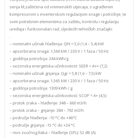
serija M,zaštićena od vremenskih utjecaja, s ugrađenim
kompresorom s inverterskom regulacijom snage i potrošnje, te
svim potrebnim elementima za zaštitu, kontrolu i regulaciju
uređaja i funkcionalan rad, sljedećih tehničkih značajki:
.
– nominalni učinak hlađenja: Qhl = 5,0 (1,4 – 5,4) kW
– apsorbirana snaga: 1,560 kW / 230 V / 1 faza / 50 Hz
– godišnja potrošnja: 244 kWh/g
– sezonska energetska učinkovitost: SEER = A++ (7,2)
– nominalni učinak grijanja: Qgr = 5,8 (1,6 – 7,5) kW
– apsorbirana snaga: 1,565 kW / 230 V / 1 faza / 50 Hz
– godišnja potrošnja: 1309 kWh / g
– sezonska energetska učinkovitost: SCOP = A+ (4,5)
– protok zraka – hlađenje: 348 – 660 m3/h
– protok zraka – grijanje: 384 – 792 m3/h
– područje hlađenja: -10 °C do +46°C
– područje grijanja: -15 °C do +24 °C
– nivo zvučnog tlaka – hlađenje (SPL): 52 dB (A)