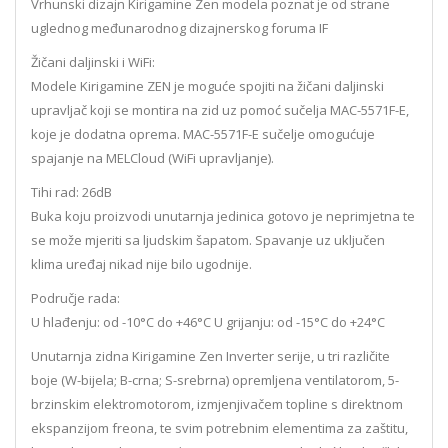
Vrhunski dizajn Kirigamine Zen modela poznat je od strane
uglednog međunarodnog dizajnerskog foruma IF
Žičani daljinski i WiFi:
Modele Kirigamine ZEN je moguće spojiti na žičani daljinski
upravljač koji se montira na zid uz pomoć sučelja MAC-5571F-E,
koje je dodatna oprema. MAC-5571F-E sučelje omogućuje
spajanje na MELCloud (WiFi upravljanje).
Tihi rad: 26dB
Buka koju proizvodi unutarnja jedinica gotovo je neprimjetna te
se može mjeriti sa ljudskim šapatom. Spavanje uz uključen
klima uređaj nikad nije bilo ugodnije.
Područje rada:
U hlađenju: od -10°C do +46°C U grijanju: od -15°C do +24°C
Unutarnja zidna Kirigamine Zen Inverter serije, u tri različite
boje (W-bijela; B-crna; S-srebrna) opremljena ventilatorom, 5-
brzinskim elektromotorom, izmjenjivačem topline s direktnom
ekspanzijom freona, te svim potrebnim elementima za zaštitu,