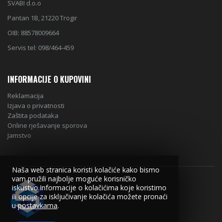
SVABI d.o.o
Pantan 1B, 21220 Trogir
OIB: 88578009664
Servis tel: 098/464-459
INFORMACIJE O KUPOVINI
Reklamacija
Izjava o privatnosti
Zaštita podataka
Online rješavanje sporova
Jamstvo
Naša web stranica koristi kolačiće kako bismo
vam pružili najbolje moguće korisničko
iskustvo.Informacije o kolačićima koje koristimo
ili opcije za isključivanje kolačića možete pronaći
u
postavkama
.