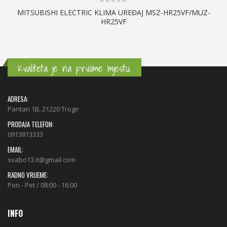
0
-
MITSUBISHI ELECTRIC KLIMA UREĐAJ MSZ-HR25VF/MUZ-
out
HR25VF
of
5
Kvaliteta je na prvome mjestu.
ADRESA:
Pantan 1B, 21220 Trogir
PRODAJA TELEFON:
0913813333
EMAIL:
svabo13.it@gmail.com
RADNO VRIJEME:
Pon - Pet / 08:00 - 16:00
INFO