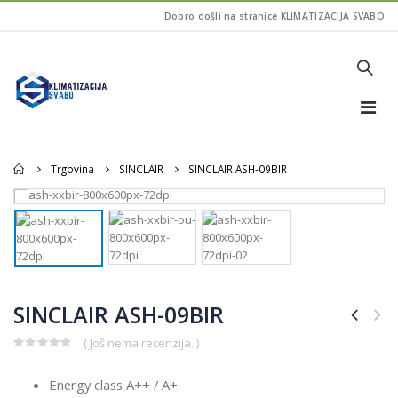
Dobro došli na stranice KLIMATIZACIJA SVABO
Home
Trgovina
SINCLAIR
SINCLAIR ASH-09BIR
SINCLAIR ASH-09BIR
( Još nema recenzija. )
0
out
Energy class A++ / A+
of
5