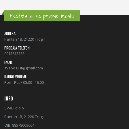
Kvaliteta je na prvome mjestu.
ADRESA:
Pantan 1B, 21220 Trogir
PRODAJA TELEFON:
0913813333
EMAIL:
svabo13.it@gmail.com
RADNO VRIJEME:
Pon - Pet / 08:00 - 16:00
INFO
SVABI d.o.o
Pantan 1B, 21220 Trogir
OIB: 88578009664