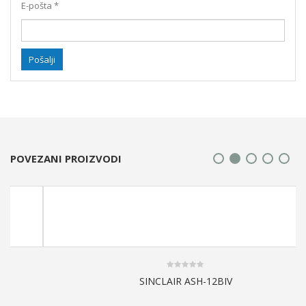
E-pošta
*
POVEZANI PROIZVODI
0
SINCLAIR ASH-12BIV
out
of
5