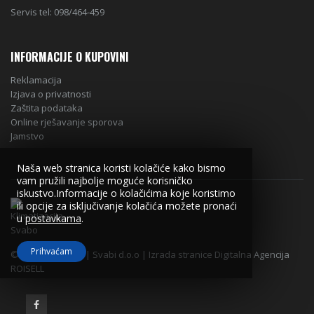
Servis tel: 098/464-459
INFORMACIJE O KUPOVINI
Reklamacija
Izjava o privatnosti
Zaštita podataka
Online rješavanje sporova
Jamstvo
Naša web stranica koristi kolačiće kako bismo
vam pružili najbolje moguće korisničko
iskustvo.Informacije o kolačićima koje koristimo
ili opcije za isključivanje kolačića možete pronaći
u
postavkama
.
Prihvaćam
© Copyright 2018 | Svabi d.o.o | Izrada stranice Digitalna Agencija
ROISELL