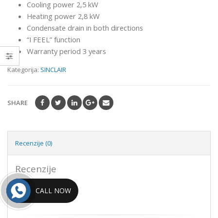
Cooling power 2,5 kW
Heating power 2,8 kW
Condensate drain in both directions
“I FEEL” function
Warranty period 3 years
Kategorija:
SINCLAIR
SHARE
Recenzije (0)
Recenzije
Još nema recenzija.
CALL NOW