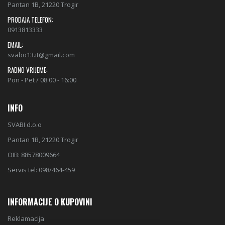
Pantan 1B, 21220 Trogir
PRODAJA TELEFON:
0913813333
EMAIL:
svabo13.it@gmail.com
RADNO VRIJEME:
Pon - Pet / 08:00 - 16:00
INFO
SVABI d.o.o
Pantan 1B, 21220 Trogir
OIB: 88578009664
Servis tel: 098/464-459
INFORMACIJE O KUPOVINI
Reklamacija