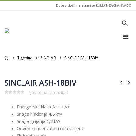
Dobro došli na stranice KLIMATIZACIJA SVABO
Home
Trgovina
SINCLAIR
SINCLAIR ASH-18BIV
SINCLAIR ASH-18BIV
( Još nema recenzija. )
0
out
Energetska klasa A++ / A+
of
5
Snaga hlađenja 4,6 kW
Snaga grijanja 5,2 kW
Odvod kondenzata u oba smjera
Skriveni zaslon