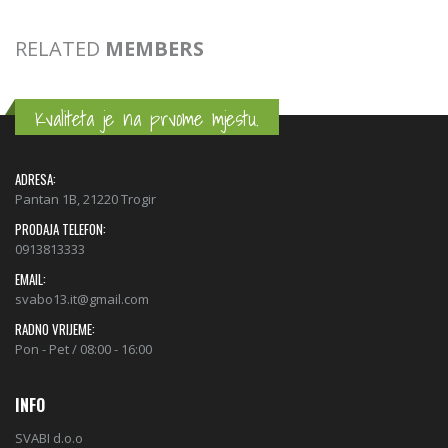
RELATED
MEMBERS
Kvaliteta je na prvome mjestu.
ADRESA:
Pantan 1B, 21220 Trogir
PRODAJA TELEFON:
0913813333
EMAIL:
svabo13.it@gmail.com
RADNO VRIJEME:
Pon - Pet / 08:00 - 16:00
INFO
SVABI d.o.o