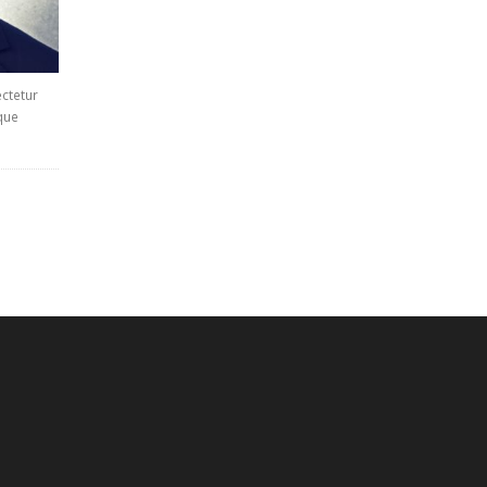
ctetur
sque