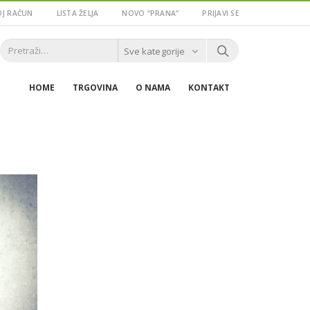
J RAČUN
LISTA ŽELJA
NOVO “PRANA”
PRIJAVI SE
Sve kategorije
HOME
TRGOVINA
O NAMA
KONTAKT