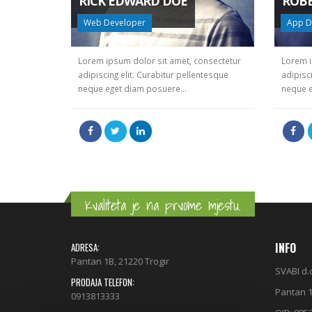
RICK EDWARD DOE
ROB
Web Developer
App D
Lorem ipsum dolor sit amet, consectetur
Lorem i
adipiscing elit. Curabitur pellentesque
adipisc
neque eget diam posuere...
neque e
Kvaliteta je na prvome mjestu.
INFO
ADRESA:
Pantan 1B, 21220 Trogir
SVABI d.
PRODAJA TELEFON:
Pantan 1
0913813333