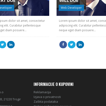
ERT DOE
WILL DOE
eveloper
Web Developer
psum dolor sit amet, consectetur
Lorem ipsum dolor sit amet, conse
ing elit. Curabitur pellentesque
adipiscing elit. Curabitur pellente
get diam posuere...
neque eget diam posuere...
INFORMACIJE O KUPOVINI
o.o
Reklamacija
Izjava o privatnosti
B, 21220 Trogir
Zaštita podataka