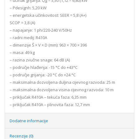
– učinak grijanja: Qg = 5,50 (1,12 – 6,80) kW
– Pdesignh: 5,20 kW
– energetska učinkovitost: SEER = 5,8 (A+)
SCOP = 3,8 (A)
– napajanje: 1 ph/220-240 V/50Hz
– radni medij: R410A
– dimenzije Š × V × D (mm): 963 × 700 × 396
– masa: 49 kg
– razina zvučne snage: 64 dB (A)
– područje hlađenja: -15 °C do +43°C
– područje grijanja: -20 °C do +24 °C
– maksimalna dozvoljena duljina cijevnog razvoda: 25 m
– maksimalna dozvoljena visina cijevnog razvoda: 10 m
– priključak R410A – tekuća faza: 6,35 mm
– priključak R410A – plinovita faza: 12,7 mm
Dodatne informacije
Recenzije (0)