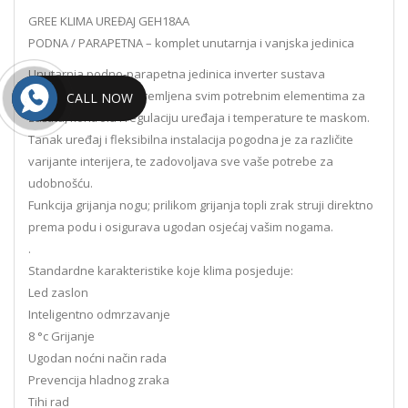
GREE KLIMA UREĐAJ GEH18AA
PODNA / PARAPETNA – komplet unutarnja i vanjska jedinica
Unutarnja podno-parapetna jedinica inverter sustava
grijanja/hlađenja, opremljena svim potrebnim elementima za
CALL NOW
zaštitu, kontrolu i regulaciju uređaja i temperature te maskom.
Tanak uređaj i fleksibilna instalacija pogodna je za različite
varijante interijera, te zadovoljava sve vaše potrebe za
udobnošću.
Funkcija grijanja nogu; prilikom grijanja topli zrak struji direktno
prema podu i osigurava ugodan osjećaj vašim nogama.
.
Standardne karakteristike koje klima posjeduje:
Led zaslon
Inteligentno odmrzavanje
8 °c Grijanje
Ugodan noćni način rada
Prevencija hladnog zraka
Tihi rad