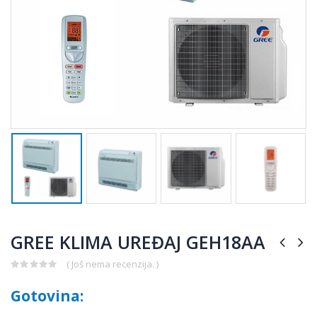
GREE KLIMA UREĐAJ GEH18AA
( Još nema recenzija. )
0
out
Gotovina:
of
5