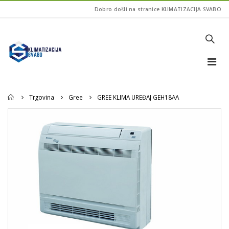
Dobro došli na stranice KLIMATIZACIJA SVABO
Home
Trgovina
Gree
GREE KLIMA UREĐAJ GEH18AA