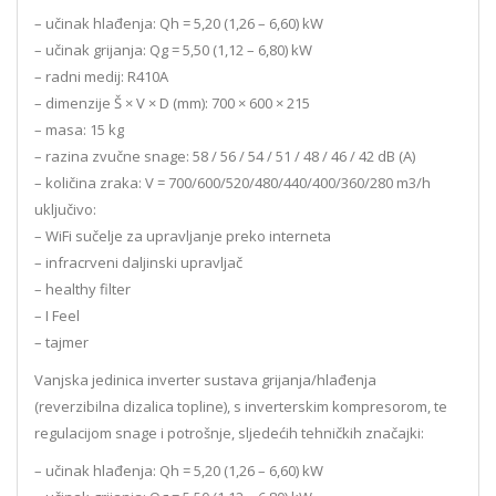
– učinak hlađenja: Qh = 5,20 (1,26 – 6,60) kW
– učinak grijanja: Qg = 5,50 (1,12 – 6,80) kW
– radni medij: R410A
– dimenzije Š × V × D (mm): 700 × 600 × 215
– masa: 15 kg
– razina zvučne snage: 58 / 56 / 54 / 51 / 48 / 46 / 42 dB (A)
– količina zraka: V = 700/600/520/480/440/400/360/280 m3/h
uključivo:
– WiFi sučelje za upravljanje preko interneta
– infracrveni daljinski upravljač
– healthy filter
– I Feel
– tajmer
Vanjska jedinica inverter sustava grijanja/hlađenja
(reverzibilna dizalica topline), s inverterskim kompresorom, te
regulacijom snage i potrošnje, sljedećih tehničkih značajki:
– učinak hlađenja: Qh = 5,20 (1,26 – 6,60) kW