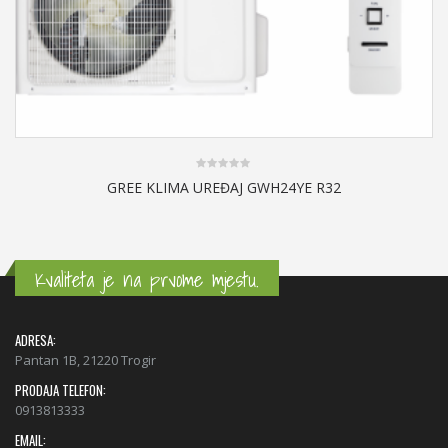
0
GREE KLIMA UREĐAJ GWH24YE R32
out
of
5
Kvaliteta je na prvome mjestu.
ADRESA:
Pantan 1B, 21220 Trogir
PRODAJA TELEFON:
0913813333
EMAIL: