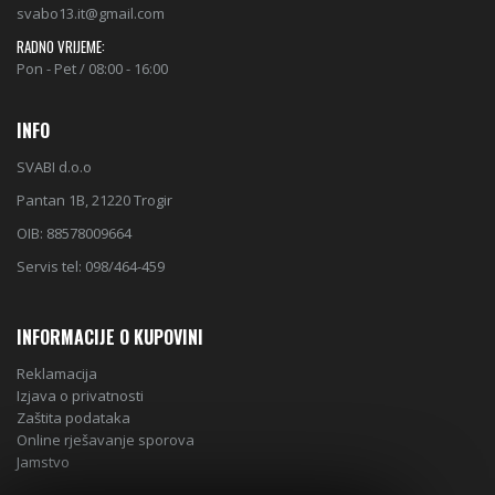
svabo13.it@gmail.com
RADNO VRIJEME:
Pon - Pet / 08:00 - 16:00
INFO
SVABI d.o.o
Pantan 1B, 21220 Trogir
OIB: 88578009664
Servis tel: 098/464-459
INFORMACIJE O KUPOVINI
Reklamacija
Izjava o privatnosti
Zaštita podataka
Online rješavanje sporova
Jamstvo