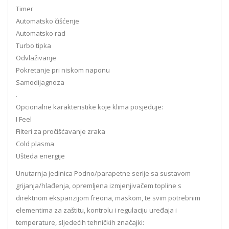
Timer
Automatsko čišćenje
Automatsko rad
Turbo tipka
Odvlaživanje
Pokretanje pri niskom naponu
Samodijagnoza
.
Opcionalne karakteristike koje klima posjeduje:
I Feel
Filteri za pročišćavanje zraka
Cold plasma
Ušteda energije
Unutarnja jedinica Podno/parapetne serije sa sustavom
grijanja/hlađenja, opremljena izmjenjivačem topline s
direktnom ekspanzijom freona, maskom, te svim potrebnim
elementima za zaštitu, kontrolu i regulaciju uređaja i
temperature, sljedećih tehničkih značajki: