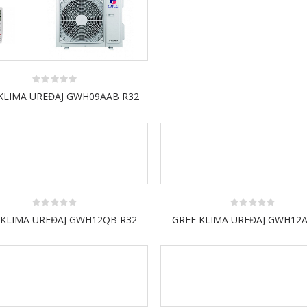
0
KLIMA UREĐAJ GWH09AAB R32
out
of
5
0
0
 KLIMA UREĐAJ GWH12QB R32
GREE KLIMA UREĐAJ GWH12A
out
out
of
of
5
5