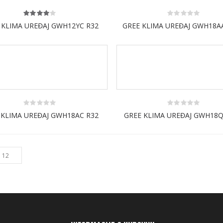
4.00
0
 KLIMA UREĐAJ GWH12YC R32
GREE KLIMA UREĐAJ GWH18A
out of 5
out
of
5
0
0
 KLIMA UREĐAJ GWH18AC R32
GREE KLIMA UREĐAJ GWH18
out
out
of
of
5
5