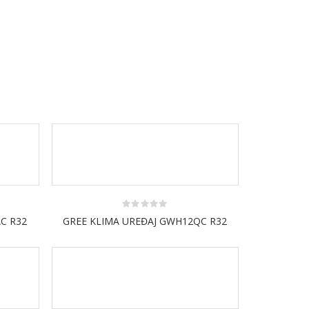
0
C R32
GREE KLIMA UREĐAJ GWH12QC R32
out
of
5