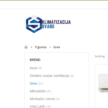
Home
Trgovina
Gree
Sortiraj:
BREND
Azuri
(9)
Direktni sustav ventilacije
(0)
Gree
(21)
Mitsubishi
(41)
Montaža i servis
(9)
SINCLAIR
(19)