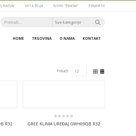
J RAČUN
LISTA ŽELJA
NOVO “PRANA”
PRIJAVI SE
HOME
TRGOVINA
O NAMA
KONTAKT
Prikaži:
0
B R32
GREE KLIMA UREĐAJ GWH09QB R32
out
of
5