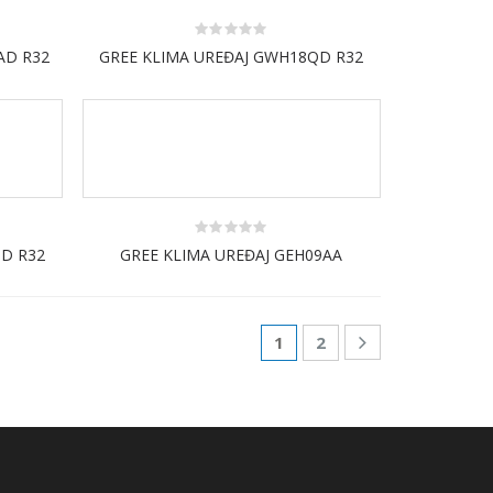
0
AD R32
GREE KLIMA UREĐAJ GWH18QD R32
out
of
5
0
QD R32
GREE KLIMA UREĐAJ GEH09AA
out
of
5
1
2