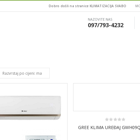
Dobro došli na stranice KLIMATIZACIJA SVABO
MO
NAZOVITE NAS
097/793-4232
0
GREE KLIMA UREĐAJ GWH09Q
out
of
5