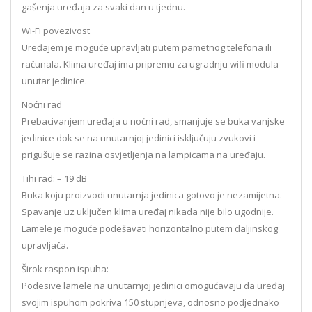
gašenja uređaja za svaki dan u tjednu.
Wi-Fi povezivost
Uređajem je moguće upravljati putem pametnog telefona ili
računala. Klima uređaj ima pripremu za ugradnju wifi modula
unutar jedinice.
Noćni rad
Prebacivanjem uređaja u noćni rad, smanjuje se buka vanjske
jedinice dok se na unutarnjoj jedinici isključuju zvukovi i
prigušuje se razina osvjetljenja na lampicama na uređaju.
Tihi rad: – 19 dB
Buka koju proizvodi unutarnja jedinica gotovo je nezamijetna.
Spavanje uz uključen klima uređaj nikada nije bilo ugodnije.
Lamele je moguće podešavati horizontalno putem daljinskog
upravljača.
Širok raspon ispuha:
Podesive lamele na unutarnjoj jedinici omogućavaju da uređaj
svojim ispuhom pokriva 150 stupnjeva, odnosno podjednako