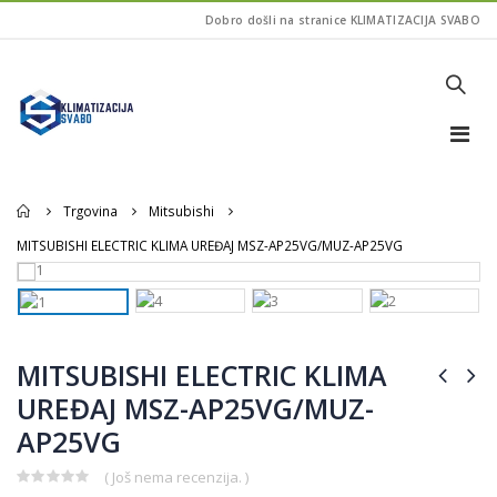
Dobro došli na stranice KLIMATIZACIJA SVABO
Home
Trgovina
Mitsubishi
MITSUBISHI ELECTRIC KLIMA UREĐAJ MSZ-AP25VG/MUZ-AP25VG
MITSUBISHI ELECTRIC KLIMA
UREĐAJ MSZ-AP25VG/MUZ-
AP25VG
( Još nema recenzija. )