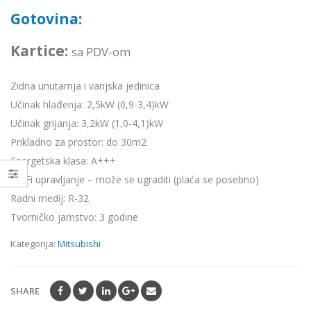
0
out
Gotovina:
of
5
Kartice:
sa PDV-om
Zidna unutarnja i vanjska jedinica
Učinak hlađenja: 2,5kW (0,9-3,4)kW
Učinak grijanja: 3,2kW (1,0-4,1)kW
Prikladno za prostor: do 30m2
Energetska klasa: A+++
Wi-Fi upravljanje – može se ugraditi (plaća se posebno)
Radni medij: R-32
Tvorničko jamstvo: 3 godine
Kategorija:
Mitsubishi
SHARE