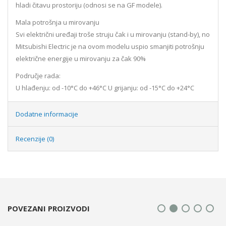
hladi čitavu prostoriju (odnosi se na GF modele).
Mala potrošnja u mirovanju
Svi električni uređaji troše struju čak i u mirovanju (stand-by), no
Mitsubishi Electric je na ovom modelu uspio smanjiti potrošnju
električne energije u mirovanju za čak 90%
Područje rada:
U hlađenju: od -10°C do +46°C U grijanju: od -15°C do +24°C
Dodatne informacije
Recenzije (0)
POVEZANI PROIZVODI