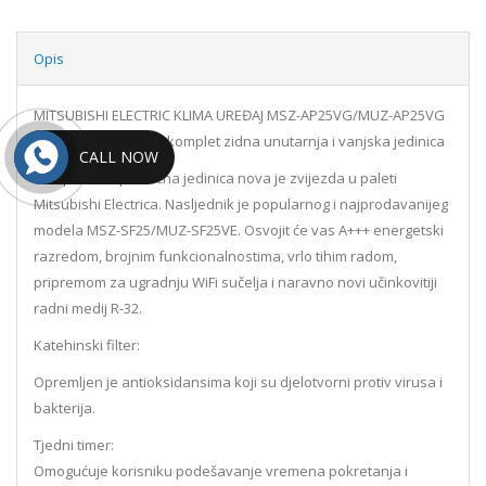
Opis
MITSUBISHI ELECTRIC KLIMA UREĐAJ MSZ-AP25VG/MUZ-AP25VG
SUPER INVERTER + – komplet zidna unutarnja i vanjska jedinica
CALL NOW
Kompaktna i privlačna jedinica nova je zvijezda u paleti
Mitsubishi Electrica. Nasljednik je popularnog i najprodavanijeg
modela MSZ-SF25/MUZ-SF25VE. Osvojit će vas A+++ energetski
razredom, brojnim funkcionalnostima, vrlo tihim radom,
pripremom za ugradnju WiFi sučelja i naravno novi učinkovitiji
radni medij R-32.
Katehinski filter:
Opremljen je antioksidansima koji su djelotvorni protiv virusa i
bakterija.
Tjedni timer:
Omogućuje korisniku podešavanje vremena pokretanja i