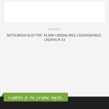
0
-
MITSUBISHI ELECTRIC KLIMA UREĐAJ MSZ-LN25VGR/MUZ-
out
LN25VG R-32
of
5