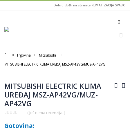
Dobro došli na stranice KLIMATIZACIJA SVABO
Home
Trgovina
Mitsubishi
MITSUBISHI ELECTRIC KLIMA UREĐAJ MSZ-AP42VG/MUZ-AP42VG
MITSUBISHI ELECTRIC KLIMA
UREĐAJ MSZ-AP42VG/MUZ-
AP42VG
( Još nema recenzija. )
0
out
Gotovina:
of
5