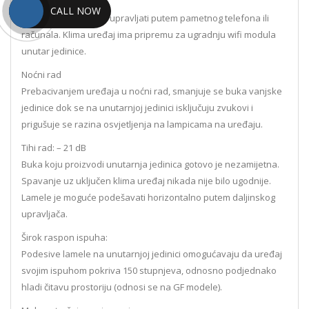
Wi-Fi povezivost
CALL NOW
Uređajem je moguće upravljati putem pametnog telefona ili
računala. Klima uređaj ima pripremu za ugradnju wifi modula
unutar jedinice.
Noćni rad
Prebacivanjem uređaja u noćni rad, smanjuje se buka vanjske
jedinice dok se na unutarnjoj jedinici isključuju zvukovi i
prigušuje se razina osvjetljenja na lampicama na uređaju.
Tihi rad: – 21 dB
Buka koju proizvodi unutarnja jedinica gotovo je nezamijetna.
Spavanje uz uključen klima uređaj nikada nije bilo ugodnije.
Lamele je moguće podešavati horizontalno putem daljinskog
upravljača.
Širok raspon ispuha:
Podesive lamele na unutarnjoj jedinici omogućavaju da uređaj
svojim ispuhom pokriva 150 stupnjeva, odnosno podjednako
hladi čitavu prostoriju (odnosi se na GF modele).