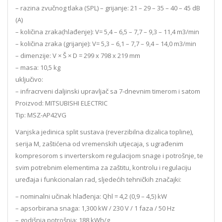
– razina zvučnog tlaka (SPL) – grijanje: 21 – 29 – 35 – 40 – 45 dB
(A)
– količina zraka(hlađenje): V= 5,4 – 6,5 – 7,7 – 9,3 – 11,4 m3/min
– količina zraka (grijanje): V= 5,3 – 6,1 – 7,7 – 9,4 – 14,0 m3/min
– dimenzije: V × Š × D = 299 x 798 x 219 mm
– masa: 10,5 kg
uključivo:
– infracrveni daljinski upravljač sa 7-dnevnim timerom i satom
Proizvod: MITSUBISHI ELECTRIC
Tip: MSZ-AP42VG
Vanjska jedinica split sustava (reverzibilna dizalica topline),
serija M, zaštićena od vremenskih utjecaja, s ugrađenim
kompresorom s inverterskom regulacijom snage i potrošnje, te
svim potrebnim elementima za zaštitu, kontrolu i regulaciju
uređaja i funkcionalan rad, sljedećih tehničkih značajki:
– nominalni učinak hlađenja: Qhl = 4,2 (0,9 – 4,5) kW
– apsorbirana snaga: 1,300 kW / 230 V / 1 faza / 50 Hz
– godišnja potrošnja: 188 kWh/g