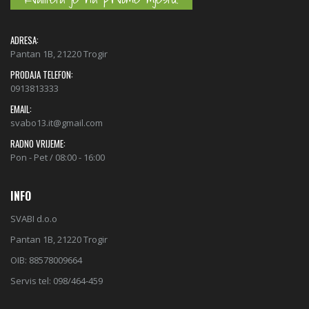
ADRESA:
Pantan 1B, 21220 Trogir
PRODAJA TELEFON:
0913813333
EMAIL:
svabo13.it@gmail.com
RADNO VRIJEME:
Pon - Pet / 08:00 - 16:00
INFO
SVABI d.o.o
Pantan 1B, 21220 Trogir
OIB: 88578009664
Servis tel: 098/464-459