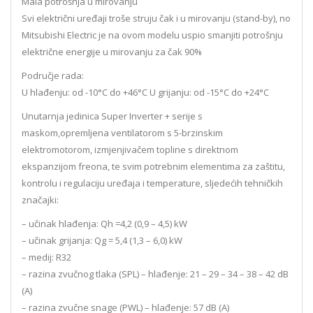
Mala potrošnja u mirovanju
Svi električni uređaji troše struju čak i u mirovanju (stand-by), no
Mitsubishi Electric je na ovom modelu uspio smanjiti potrošnju
električne energije u mirovanju za čak 90%
Područje rada:
U hlađenju: od -10°C do +46°C U grijanju: od -15°C do +24°C
Unutarnja jedinica Super Inverter + serije s
maskom,opremljena ventilatorom s 5-brzinskim
elektromotorom, izmjenjivačem topline s direktnom
ekspanzijom freona, te svim potrebnim elementima za zaštitu,
kontrolu i regulaciju uređaja i temperature, sljedećih tehničkih
značajki:
– učinak hlađenja: Qh =4,2 (0,9 – 4,5) kW
– učinak grijanja: Qg = 5,4 (1,3 – 6,0) kW
– medij: R32
– razina zvučnog tlaka (SPL) – hlađenje: 21 – 29 – 34 – 38 – 42 dB
(A)
– razina zvučne snage (PWL) – hlađenje: 57 dB (A)