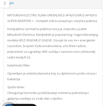
Opis
MITSUBISHI ELECTRIC KLIMA UREĐAJ MSZ-AP42VG/MUZ-AP42VG
SUPER INVERTER + – komplet zidna unutarnja i vanjska jedinica
Kompaktna i privlačna jedinica nova je zvijezda u paleti
Mitsubishi Electrica. Nasljednik je popularnog i najprodavanijeg
modela MSZ-SF42/MUZ-SF42VE. Osvojit će vas A++ energetski
razredom, brojnim funkcionalnostima, vrlo tihim radom,
pripremom za ugradnju WiFi sučelja i naravno novi učinkovitiji
radni medij R-32.
Katehinski filter:
Opremljen je antioksidansima koji su djelotvorni protiv virusa i
bakterija.
Tjedni timer:
Omogućuje korisniku podešavanje vremena pokretanja i
gašenja uređaja za svaki dan u tjednu.