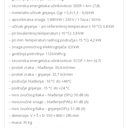
– sezonska energetska učinkovitost: SEER = A++ (7,8)
– nominalni učinak grijanja: Qgr = 5,4 (1,3 – 6,0) kW
– apsorbirana snaga: 1,490 kW / 230 V / 1 faza / 50 Hz
– učinak grijanja: – pri referentnoj temperaturi (-10 °C): 3,8 kW
– pri bivalentnoj temperaturi (-10 °C): 3,8 kW
– pri min. temperaturi radnog područja (-15 °C): 4,2 kW
– snaga pomoćnog elektrogrijača: 0,0 kW
– godišnja potrošnja: 1120 kWh/g
– sezonska energetska učinkovitost: SCOP = A++ (4,7)
– protok zraka – hlađenje: 30,4 m3/min
– protok zraka – grijanje: 32,7 m3/min
– područje hlađenja: -10 °C do +46°C
– područje grijanja: -15 °C do +24 °C
– nivo zvučnog tlaka – hlađenje (SPL): 50 dB (A)
– nivozvučne snage – hlađenje(PWL): 61 dB (A)
– nivo zvučnog tlaka – grijanje(SPL): 51 dB (A)
– dimenzije: V × Š × D: 550 × 800 × 285 mm
– masa: 35 kg