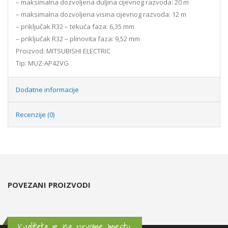
– maksimalna dozvoljena duljina cijevnog razvoda: 20 m
– maksimalna dozvoljena visina cijevnog razvoda: 12 m
– priključak R32 – tekuća faza: 6,35 mm
– priključak R32 – plinovita faza: 9,52 mm
Proizvod: MITSUBISHI ELECTRIC
Tip: MUZ-AP42VG
Dodatne informacije
Recenzije (0)
POVEZANI PROIZVODI
Kvaliteta je na prvome mjestu.