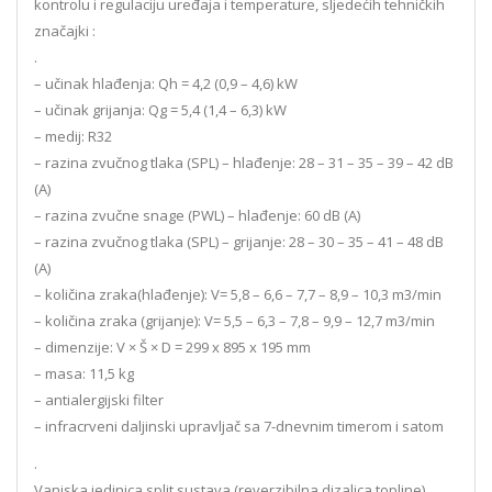
kontrolu i regulaciju uređaja i temperature, sljedećih tehničkih
značajki :
.
– učinak hlađenja: Qh = 4,2 (0,9 – 4,6) kW
– učinak grijanja: Qg = 5,4 (1,4 – 6,3) kW
– medij: R32
– razina zvučnog tlaka (SPL) – hlađenje: 28 – 31 – 35 – 39 – 42 dB
(A)
– razina zvučne snage (PWL) – hlađenje: 60 dB (A)
– razina zvučnog tlaka (SPL) – grijanje: 28 – 30 – 35 – 41 – 48 dB
(A)
– količina zraka(hlađenje): V= 5,8 – 6,6 – 7,7 – 8,9 – 10,3 m3/min
– količina zraka (grijanje): V= 5,5 – 6,3 – 7,8 – 9,9 – 12,7 m3/min
– dimenzije: V × Š × D = 299 x 895 x 195 mm
– masa: 11,5 kg
– antialergijski filter
– infracrveni daljinski upravljač sa 7-dnevnim timerom i satom
.
Vanjska jedinica split sustava (reverzibilna dizalica topline),