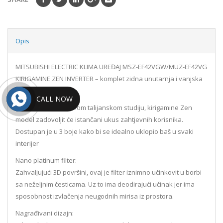
Opis
MITSUBISHI ELECTRIC KLIMA UREĐAJ MSZ-EF42VGW/MUZ-EF42VG
KIRIGAMINE ZEN INVERTER – komplet zidna unutarnja i vanjska
jedinica
CALL NOW
Dizajniran u cijenjenom talijanskom studiju, kirigamine Zen
model zadovoljit će istančani ukus zahtjevnih korisnika.
Dostupan je u 3 boje kako bi se idealno uklopio baš u svaki
interijer
Nano platinum filter:
Zahvaljujući 3D površini, ovaj je filter iznimno učinkovit u borbi
sa neželjnim česticama. Uz to ima deodirajući učinak jer ima
sposobnost izvlačenja neugodnih mirisa iz prostora.
Nagrađivani dizajn: