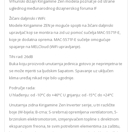
Vrhunski dizajn Kirigamine Zen modela poznat je od strane
uglednog međunarodnog dizajnerskog foruma IF
Žičani daljinski i WiFi:
Modele Kirigamine ZEN je moguće spojiti na žičani daljinski
upravljač koji se montira na zid uz pomoć sučelja MAC-5571F-E,
koje je dodatna oprema. MAC-5571F-E sučelje omogućuje
spajanje na MELCloud (WiFi upravljanje).
Tihi rad: 26dB
Buka koju proizvodi unutarnja jedinica gotovo je neprimjetna te
se može mjeriti sa ljudskim šapatom. Spavanje uz uključen
klima uređaj nikad nije bilo ugodnije.
Područje rada:
U hlađenju: od -10°C do +46°C U grijanju: od -15°C do +24°C
Unutarnja zidna Kirigamine Zen Inverter serije, u tri različite
boje (W-bijela; B-crna; S-srebrna) opremljena ventilatorom, 5-
brzinskim elektromotorom, izmjenjivačem topline s direktnom
ekspanzijom freona, te svim potrebnim elementima za zaštitu,