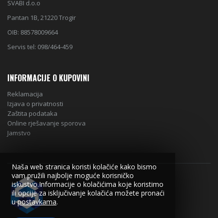
SVABI d.o.o
Pantan 1B, 21220 Trogir
OIB: 88578009664
Servis tel: 098/464-459
INFORMACIJE O KUPOVINI
Reklamacija
Izjava o privatnosti
Zaštita podataka
Online rješavanje sporova
Jamstvo
Naša web stranica koristi kolačiće kako bismo
vam pružili najbolje moguće korisničko
iskustvo.Informacije o kolačićima koje koristimo
ili opcije za isključivanje kolačića možete pronaći
u
postavkama
.