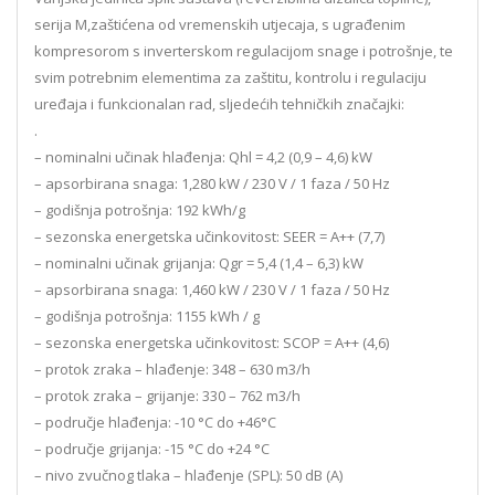
serija M,zaštićena od vremenskih utjecaja, s ugrađenim
kompresorom s inverterskom regulacijom snage i potrošnje, te
svim potrebnim elementima za zaštitu, kontrolu i regulaciju
uređaja i funkcionalan rad, sljedećih tehničkih značajki:
.
– nominalni učinak hlađenja: Qhl = 4,2 (0,9 – 4,6) kW
– apsorbirana snaga: 1,280 kW / 230 V / 1 faza / 50 Hz
– godišnja potrošnja: 192 kWh/g
– sezonska energetska učinkovitost: SEER = A++ (7,7)
– nominalni učinak grijanja: Qgr = 5,4 (1,4 – 6,3) kW
– apsorbirana snaga: 1,460 kW / 230 V / 1 faza / 50 Hz
– godišnja potrošnja: 1155 kWh / g
– sezonska energetska učinkovitost: SCOP = A++ (4,6)
– protok zraka – hlađenje: 348 – 630 m3/h
– protok zraka – grijanje: 330 – 762 m3/h
– područje hlađenja: -10 °C do +46°C
– područje grijanja: -15 °C do +24 °C
– nivo zvučnog tlaka – hlađenje (SPL): 50 dB (A)