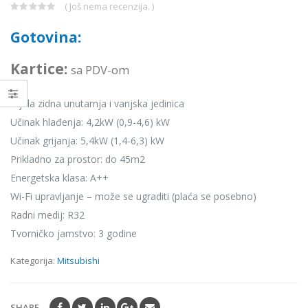
( Još nema recenzija. )
0
out
Gotovina:
of
5
Kartice:
sa PDV-om
Bijela zidna unutarnja i vanjska jedinica
Učinak hlađenja: 4,2kW (0,9-4,6) kW
Učinak grijanja: 5,4kW (1,4-6,3) kW
Prikladno za prostor: do 45m2
Energetska klasa: A++
Wi-Fi upravljanje – može se ugraditi (plaća se posebno)
Radni medij: R32
Tvorničko jamstvo: 3 godine
Kategorija:
Mitsubishi
SHARE