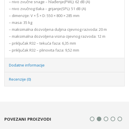
– nivo zvučne snage – hlađenje(PWL): 62 dB (A)
– nivo zvučnog tlaka – grijanje(SPL): 51 dB (A)
– dimenzije: V × Š × D: 550 × 800 × 285 mm
– masa: 35 kg
– maksimalna dozvoljena duljina cijevnog razvoda: 20 m
– maksimalna dozvoljena visina cijevnog razvoda: 12 m
– priključak R32 – tekuća faza: 6,35 mm
– priključak R32 – plinovita faza: 9,52 mm
Dodatne informacije
Recenzije (0)
POVEZANI PROIZVODI