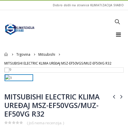
Dobro došli na stranice KLIMATIZACIJA SVABO
Home
Trgovina
Mitsubishi
MITSUBISHI ELECTRIC KLIMA UREĐAJ MSZ-EF50VGS/MUZ-EF50VG R32
MITSUBISHI ELECTRIC KLIMA
UREĐAJ MSZ-EF50VGS/MUZ-
EF50VG R32
( Još nema recenzija. )