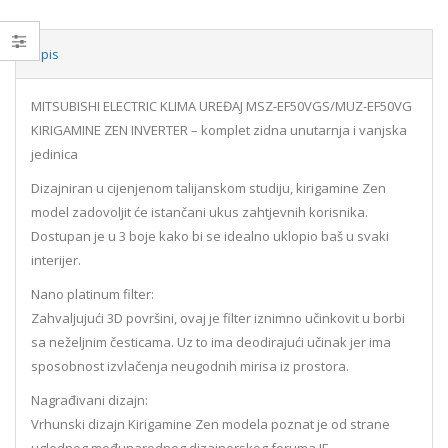
Opis
MITSUBISHI ELECTRIC KLIMA UREĐAJ MSZ-EF50VGS/MUZ-EF50VG
KIRIGAMINE ZEN INVERTER – komplet zidna unutarnja i vanjska
jedinica
Dizajniran u cijenjenom talijanskom studiju, kirigamine Zen
model zadovoljit će istančani ukus zahtjevnih korisnika.
Dostupan je u 3 boje kako bi se idealno uklopio baš u svaki
interijer.
Nano platinum filter:
Zahvaljujući 3D površini, ovaj je filter iznimno učinkovit u borbi
sa neželjnim česticama. Uz to ima deodirajući učinak jer ima
sposobnost izvlačenja neugodnih mirisa iz prostora.
Nagrađivani dizajn:
Vrhunski dizajn Kirigamine Zen modela poznat je od strane