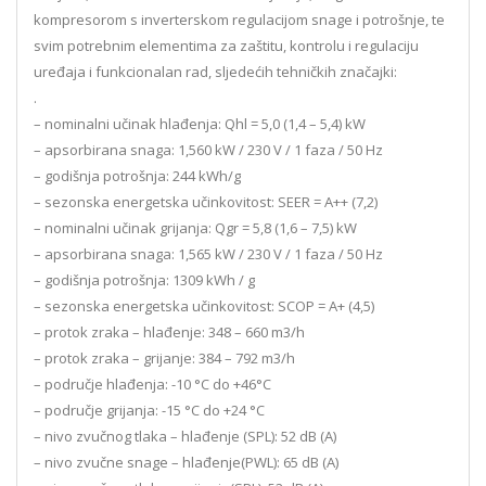
kompresorom s inverterskom regulacijom snage i potrošnje, te
svim potrebnim elementima za zaštitu, kontrolu i regulaciju
uređaja i funkcionalan rad, sljedećih tehničkih značajki:
.
– nominalni učinak hlađenja: Qhl = 5,0 (1,4 – 5,4) kW
– apsorbirana snaga: 1,560 kW / 230 V / 1 faza / 50 Hz
– godišnja potrošnja: 244 kWh/g
– sezonska energetska učinkovitost: SEER = A++ (7,2)
– nominalni učinak grijanja: Qgr = 5,8 (1,6 – 7,5) kW
– apsorbirana snaga: 1,565 kW / 230 V / 1 faza / 50 Hz
– godišnja potrošnja: 1309 kWh / g
– sezonska energetska učinkovitost: SCOP = A+ (4,5)
– protok zraka – hlađenje: 348 – 660 m3/h
– protok zraka – grijanje: 384 – 792 m3/h
– područje hlađenja: -10 °C do +46°C
– područje grijanja: -15 °C do +24 °C
– nivo zvučnog tlaka – hlađenje (SPL): 52 dB (A)
– nivo zvučne snage – hlađenje(PWL): 65 dB (A)