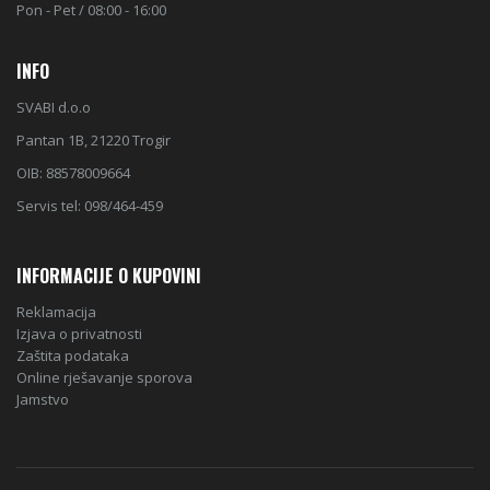
out
AP50VG
of
RADNO VRIJEME:
5
Pon - Pet / 08:00 - 16:00
INFO
SVABI d.o.o
Pantan 1B, 21220 Trogir
OIB: 88578009664
Servis tel: 098/464-459
INFORMACIJE O KUPOVINI
Reklamacija
Izjava o privatnosti
Zaštita podataka
Online rješavanje sporova
Jamstvo