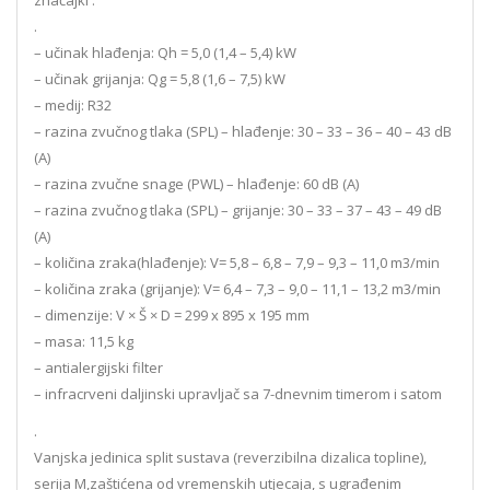
značajki :
.
– učinak hlađenja: Qh = 5,0 (1,4 – 5,4) kW
– učinak grijanja: Qg = 5,8 (1,6 – 7,5) kW
– medij: R32
– razina zvučnog tlaka (SPL) – hlađenje: 30 – 33 – 36 – 40 – 43 dB
(A)
– razina zvučne snage (PWL) – hlađenje: 60 dB (A)
– razina zvučnog tlaka (SPL) – grijanje: 30 – 33 – 37 – 43 – 49 dB
(A)
– količina zraka(hlađenje): V= 5,8 – 6,8 – 7,9 – 9,3 – 11,0 m3/min
– količina zraka (grijanje): V= 6,4 – 7,3 – 9,0 – 11,1 – 13,2 m3/min
– dimenzije: V × Š × D = 299 x 895 x 195 mm
– masa: 11,5 kg
– antialergijski filter
– infracrveni daljinski upravljač sa 7-dnevnim timerom i satom
.
Vanjska jedinica split sustava (reverzibilna dizalica topline),
serija M,zaštićena od vremenskih utjecaja, s ugrađenim