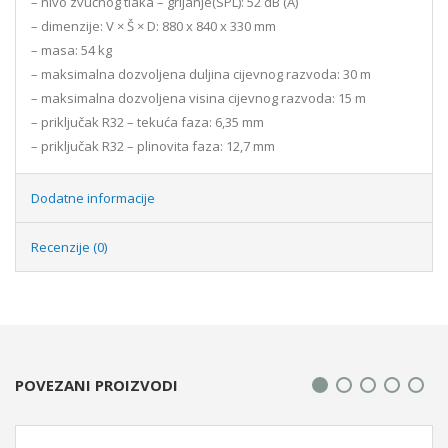
– nivo zvučnog tlaka – grijanje(SPL): 52 dB (A)
– dimenzije: V × Š × D: 880 x 840 x 330 mm
– masa: 54 kg
– maksimalna dozvoljena duljina cijevnog razvoda: 30 m
– maksimalna dozvoljena visina cijevnog razvoda: 15 m
– priključak R32 – tekuća faza: 6,35 mm
– priključak R32 – plinovita faza: 12,7 mm
Dodatne informacije
Recenzije (0)
POVEZANI PROIZVODI