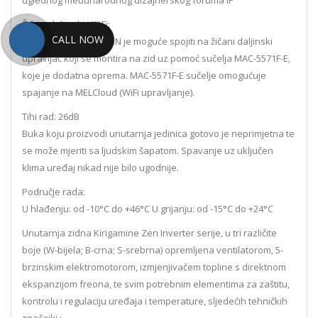
uglednog međunarodnog dizajnerskog foruma IF
Žičani daljinski i WiFi:
CALL NOW
Modele Kirigamine ZEN je moguće spojiti na žičani daljinski
upravljač koji se montira na zid uz pomoć sučelja MAC-5571F-E,
koje je dodatna oprema. MAC-5571F-E sučelje omogućuje
spajanje na MELCloud (WiFi upravljanje).
Tihi rad: 26dB
Buka koju proizvodi unutarnja jedinica gotovo je neprimjetna te
se može mjeriti sa ljudskim šapatom. Spavanje uz uključen
klima uređaj nikad nije bilo ugodnije.
Područje rada:
U hlađenju: od -10°C do +46°C U grijanju: od -15°C do +24°C
Unutarnja zidna Kirigamine Zen Inverter serije, u tri različite
boje (W-bijela; B-crna; S-srebrna) opremljena ventilatorom, 5-
brzinskim elektromotorom, izmjenjivačem topline s direktnom
ekspanzijom freona, te svim potrebnim elementima za zaštitu,
kontrolu i regulaciju uređaja i temperature, sljedećih tehničkih