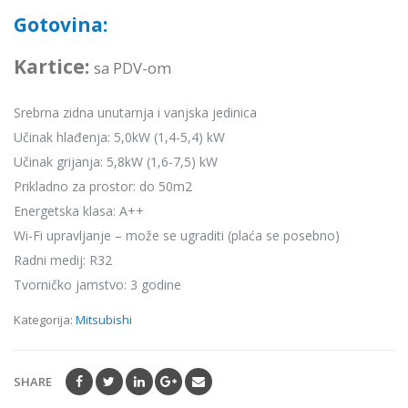
0
out
Gotovina:
of
5
Kartice:
sa PDV-om
Srebrna zidna unutarnja i vanjska jedinica
Učinak hlađenja: 5,0kW (1,4-5,4) kW
Učinak grijanja: 5,8kW (1,6-7,5) kW
Prikladno za prostor: do 50m2
Energetska klasa: A++
Wi-Fi upravljanje – može se ugraditi (plaća se posebno)
Radni medij: R32
Tvorničko jamstvo: 3 godine
Kategorija:
Mitsubishi
SHARE