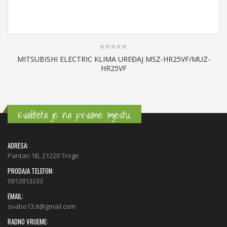
-HR25VF/MUZ-
Kvaliteta je na prvome mjestu.
ADRESA:
Pantan 1B, 21220 Trogir
PRODAJA TELEFON:
0913813333
EMAIL:
0
svabo13.it@gmail.com
MITSUBISHI ELECTRIC KLIMA UREĐAJ MSZ-AP