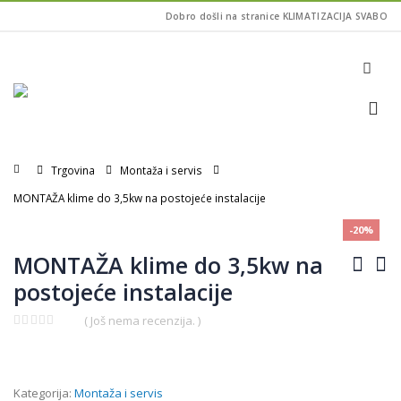
Dobro došli na stranice KLIMATIZACIJA SVABO
Home
Trgovina
Montaža i servis
MONTAŽA klime do 3,5kw na postojeće instalacije
-20%
MONTAŽA klime do 3,5kw na
postojeće instalacije
( Još nema recenzija. )
0
Izvorna
Trenutna
out
of
cijena
cijena
5
bila
je:
Kategorija:
Montaža i servis