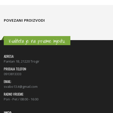
POVEZANI PROIZVODI
Kvaliteta je na prvome mjestu.
ADRESA:
Pantan 1B, 21220 Trogir
PRODAJA TELEFON:
0913813333
EMAIL:
svabo13.it@gmail.com
RADNO VRIJEME:
Pon - Pet / 08:00 - 16:00