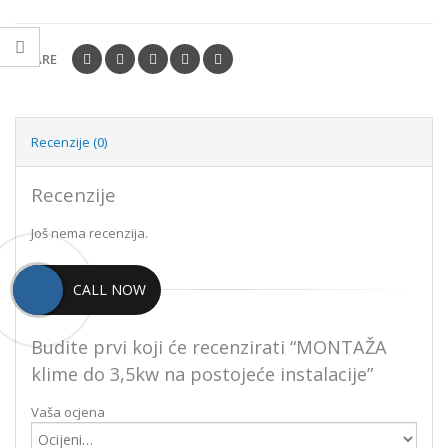
je:
800.00kn.
1,000.00kn.
SHARE
Recenzije (0)
Recenzije
Još nema recenzija.
CALL NOW
Budite prvi koji će recenzirati “MONTAŽA
klime do 3,5kw na postojeće instalacije”
Vaša ocjena