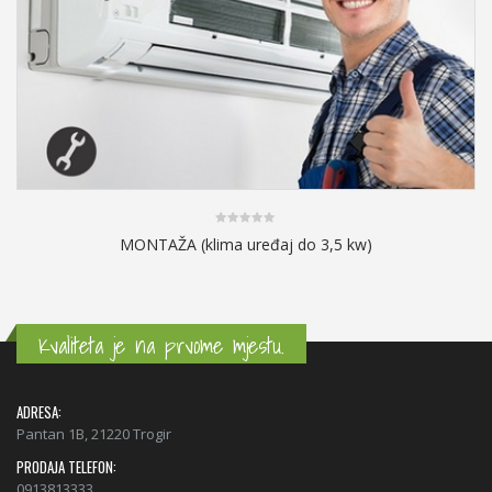
0
MONTAŽA (klima uređaj do 3,5 kw)
out
of
5
Kvaliteta je na prvome mjestu.
ADRESA:
Pantan 1B, 21220 Trogir
PRODAJA TELEFON:
0913813333