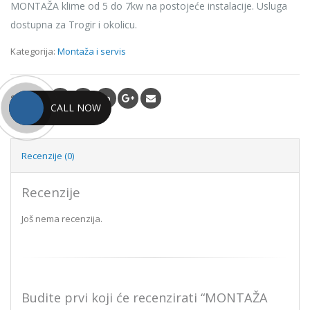
MONTAŽA klime od 5 do 7kw na postojeće instalacije. Usluga
je:
950.00kn.
dostupna za Trogir i okolicu.
1,250.00kn.
Kategorija:
Montaža i servis
SHARE
CALL NOW
Recenzije (0)
Recenzije
Još nema recenzija.
Budite prvi koji će recenzirati “MONTAŽA