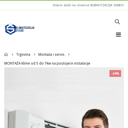
Dobro došli na stranice KLIMATIZACIJA SVABO
Home
Trgovina
Montaža i servis
MONTAŽA klime od 5 do 7kw na postojeće instalacije
-24%