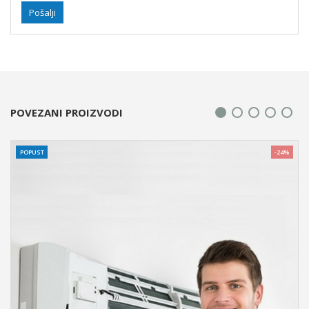
POVEZANI PROIZVODI
%
POPUST
-24%