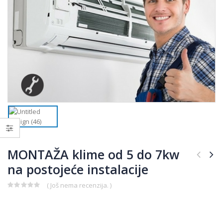
MONTAŽA klime od 5 do 7kw
na postojeće instalacije
( Još nema recenzija. )
0
Izvorna
Trenutna
out
of
cijena
cijena
5
bila
je: