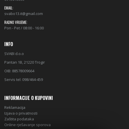
EMAIL:
svabo13.it@gmail.com
RADNO VRIJEME:
Pon - Pet / 08:00 - 16:00
INFO
SVABI d.o.o
Pantan 1B, 21220 Trogir
OIB: 88578009664
Servis tel: 098/464-459
INFORMACIJE O KUPOVINI
Reklamacija
Izjava o privatnosti
Zaštita podataka
Online rješavanje sporova