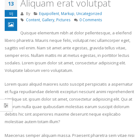
Aliquam erat volutpat
13
Dobar dan, svijete!
Aliquam erat volutpa
sij
By
Equipollent
,
Markup
,
Uncategorized
19. ožujka 2018.
13. lipnja 2016.
Content
,
Gallery
,
Pictures
0 Comments
Quisque elementum nibh at dolor pellentesque, a eleifend
Hello world!
Etiam laoreet sem eg
25. travnja 2017.
libero pharetra. Mauris neque felis, volutpat nec ullamcorper eget,
eros rhoncus
sagittis vel enim. Nam sit amet ante egestas, gravida tellus vitae,
13. svibnja 2016.
semper eros. Nullam mattis mi at metus egestas, in porttitor lectus
Etiam laoreet sem eget
eros rhoncus
sodales. Lorem ipsum dolor sit amet, consectetur adipisicing elit.
Etiam laoreet sem eg
13. lipnja 2016.
Voluptate laborum vero voluptatum.
eros rhoncus
13. ožujka 2016.
Lorem quasi aliquid maiores iusto suscipit perspiciatis a aspernatur
et fuga repudiandae deleniti excepturi nesciunt animi reprehenderit
similique sit. ipsum dolor sit amet, consectetur adipisicing elit. Qui at
laborum nulla quae quibusdam molestias earum suscipit dolorum
debitis hic sint asperiores maxime deserunt neque explicabo
molestiae autem totam illum?
Maecenas semper aliquam massa. Praesent pharetra sem vitae nisi