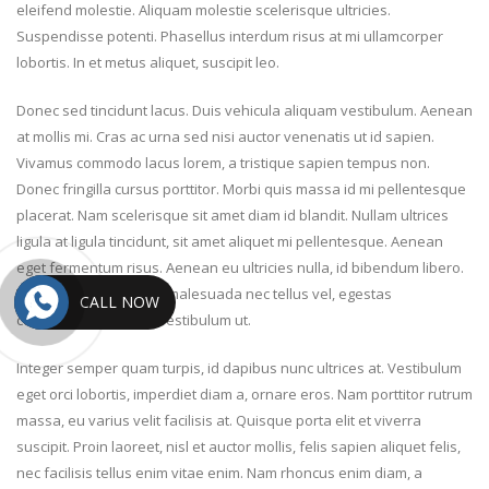
eleifend molestie. Aliquam molestie scelerisque ultricies.
Suspendisse potenti. Phasellus interdum risus at mi ullamcorper
lobortis. In et metus aliquet, suscipit leo.
Donec sed tincidunt lacus. Duis vehicula aliquam vestibulum. Aenean
at mollis mi. Cras ac urna sed nisi auctor venenatis ut id sapien.
Vivamus commodo lacus lorem, a tristique sapien tempus non.
Donec fringilla cursus porttitor. Morbi quis massa id mi pellentesque
placerat. Nam scelerisque sit amet diam id blandit. Nullam ultrices
ligula at ligula tincidunt, sit amet aliquet mi pellentesque. Aenean
eget fermentum risus. Aenean eu ultricies nulla, id bibendum libero.
Vestibulum dui augue, malesuada nec tellus vel, egestas
CALL NOW
condimentum ipsum. Vestibulum ut.
Integer semper quam turpis, id dapibus nunc ultrices at. Vestibulum
eget orci lobortis, imperdiet diam a, ornare eros. Nam porttitor rutrum
massa, eu varius velit facilisis at. Quisque porta elit et viverra
suscipit. Proin laoreet, nisl et auctor mollis, felis sapien aliquet felis,
nec facilisis tellus enim vitae enim. Nam rhoncus enim diam, a