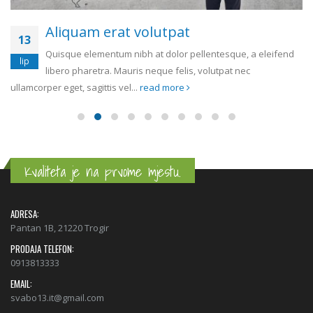
Sed elementum massa volutpat
13
Quisque elementum nibh at dolor pellentesque, a eleifend
ožu
libero pharetra. Mauris neque felis, volutpat nec
ullamcorper eget, sagittis vel...
read more
Kvaliteta je na prvome mjestu.
ADRESA:
Pantan 1B, 21220 Trogir
PRODAJA TELEFON:
0913813333
EMAIL:
svabo13.it@gmail.com