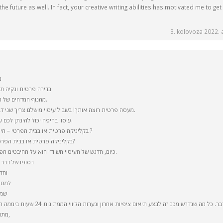
he future as well. In fact, your creative writing abilities has motivated me to ge
3. kolovoza 2022. a
מ
בדירה פרטית ונקיה תק
מהנוף המדהים של הצפון וגם תהנה לפרטים נוספים.
מעסה פרטית רוצה אותך! בשביל עיסוי מושלם צריך שני דברים: מעסה מקצועי ושמן איכותי.
עיסוי בחיפה יכול להינתן לכם על ידי מעסה גבר או מעסה אישה.
בקליניקה פרטית או בבית הפרטי – היכן מומלץ העיסוי בחיפה והסביבה ?
בקליניקה פרטית או בבית הפרטי בהרצליה – היכן מומלץ העיסוי?
כיום, הדגש של העיסוי השוודי הוא על ההיבטים הפסיכולוגיים והרוחניים של הטיפול.
בסופו של דבר 
והד
למטרה
שמו
ר. כל מה שנדרש מכם זה לבצע תיאום ציפיות אחרון ונערות הליווי הממתינות 24 שעות ביממה תהפוכנה כל דבר לחוויה עם זיכרון
מתוק. תופס את המשקל בשתי ידיים,