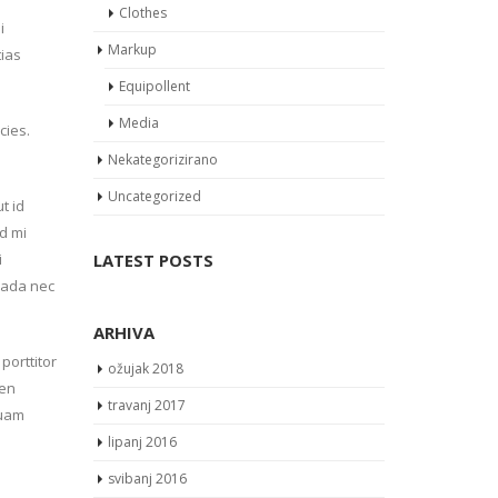
Clothes
i
Markup
tias
Equipollent
Media
cies.
Nekategorizirano
Uncategorized
t id
d mi
i
LATEST POSTS
uada nec
ARHIVA
porttitor
ožujak 2018
ien
travanj 2017
quam
lipanj 2016
svibanj 2016