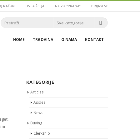
J RAČUN
LISTA ŽELJA
NOVO “PRANA”
PRIJAVI SE
HOME
TRGOVINA
O NAMA
KONTAKT
KATEGORIJE
Articles
Asides
News
eget,
Buying
itor
Clerkship