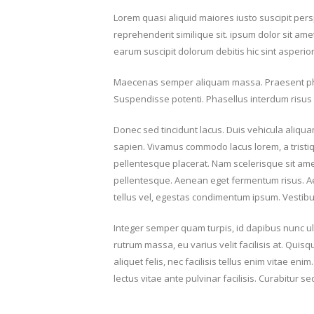
Lorem quasi aliquid maiores iusto suscipit pers
reprehenderit similique sit. ipsum dolor sit am
earum suscipit dolorum debitis hic sint asper
Maecenas semper aliquam massa. Praesent phare
Suspendisse potenti. Phasellus interdum risus at
Donec sed tincidunt lacus. Duis vehicula aliqua
sapien. Vivamus commodo lacus lorem, a tristiq
pellentesque placerat. Nam scelerisque sit amet d
pellentesque. Aenean eget fermentum risus. Ae
tellus vel, egestas condimentum ipsum. Vestibu
Integer semper quam turpis, id dapibus nunc ultr
rutrum massa, eu varius velit facilisis at. Quisque
aliquet felis, nec facilisis tellus enim vitae 
lectus vitae ante pulvinar facilisis. Curabitur s