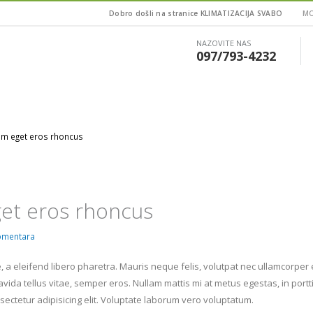
Dobro došli na stranice KLIMATIZACIJA SVABO
MO
NAZOVITE NAS
097/793-4232
em eget eros rhoncus
get eros rhoncus
omentara
a eleifend libero pharetra. Mauris neque felis, volutpat nec ullamcorper 
avida tellus vitae, semper eros. Nullam mattis mi at metus egestas, in portt
sectetur adipisicing elit. Voluptate laborum vero voluptatum.