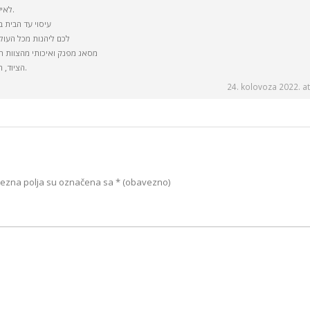
לאיש עסקים שאתם מעוניינים לפנק.
עיסוי עד הבית 
לכם ליהנות מכל העול
מסאג מפנק ואיכותי מהצוות ה
הציוד, האבזרים והאווירה הנלוות לטיפול.
24. kolovoza 2022. at
ezna polja su označena sa
* (obavezno)