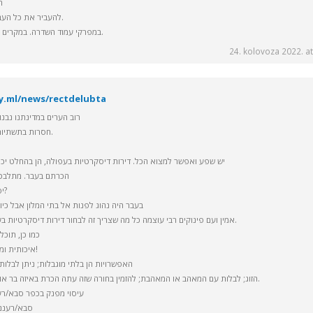
ה
להעביר את כל העבודה לרגליים, ולא לעמוד השדרה.
במפרקי עמוד השדרה. במקרים כאלה הכאב מקרין ל זרוע או רגל.
24. kolovoza 2022. at
ily.ml/news/rectdelubta
רוב הערים במדינתנו נבנו
חסרות בתשתיות ונראות כטלאים על גבי טלאים.
יש שפע ואפשר למצוא הכל. דירות דיסקרטיות בעפולה, הן בהחלט י
הכרתם בעבר. מתלבט 
יספקו לך את השירות הטוב ביותר?
בעבר היה נהוג לפנות אל בתי המלון אבל כי
אמין ועם פינוקים רבי עוצמה כל מה שצריך זה לבחור דירות דיסקרטיות בעפולה ולצאת למסע מענג ביותר.
כמו כן, תוכל
איכותית ומרגשת עליה ידברו כולם כל השנה!
האפשרויות הן בלתי מוגבלות; ניתן לבלות
הזוג; לבלות עם המאהב או המאהבת; להזמין בחורה שזה עתה הכרת באיזה בר או מסיבה או לבלות עם נערות ליווי.
עיסוי מפנק בכפר סבא/רענ
סבא/רעננה