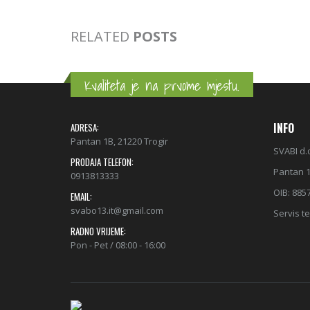
RELATED
POSTS
Kvaliteta je na prvome mjestu.
INFO
ADRESA:
Pantan 1B, 21220 Trogir
SVABI d.
PRODAJA TELEFON:
Pantan 1
0913813333
OIB: 885
EMAIL:
svabo13.it@gmail.com
Servis te
RADNO VRIJEME:
Pon - Pet / 08:00 - 16:00