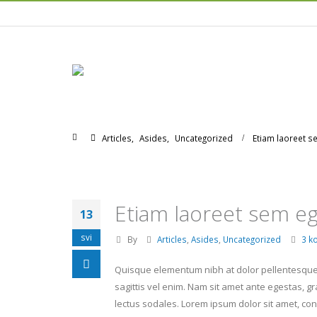
Home
Articles
,
Asides
,
Uncategorized
Etiam laoreet s
Etiam laoreet sem e
13
svi
By
Articles
,
Asides
,
Uncategorized
3 k
Quisque elementum nibh at dolor pellentesque, 
sagittis vel enim. Nam sit amet ante egestas, gr
lectus sodales. Lorem ipsum dolor sit amet, con