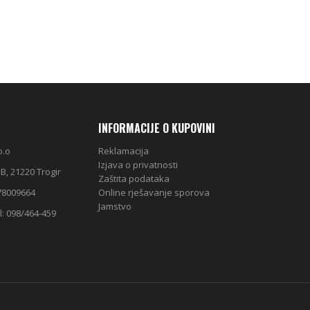
INFORMACIJE O KUPOVINI
o.o
Reklamacija
Izjava o privatnosti
B, 21220 Trogir
Zaštita podataka
78009664
Online rješavanje sporova
Jamstvo
l: 098/464-459