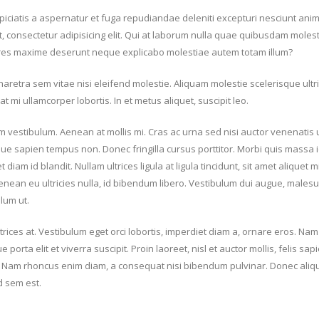
piciatis a aspernatur et fuga repudiandae deleniti excepturi nesciunt anim
et, consectetur adipisicing elit. Qui at laborum nulla quae quibusdam moles
iores maxime deserunt neque explicabo molestiae autem totam illum?
tra sem vitae nisi eleifend molestie. Aliquam molestie scelerisque ultri
 mi ullamcorper lobortis. In et metus aliquet, suscipit leo.
m vestibulum. Aenean at mollis mi. Cras ac urna sed nisi auctor venenatis u
ue sapien tempus non. Donec fringilla cursus porttitor. Morbi quis massa i
iam id blandit. Nullam ultrices ligula at ligula tincidunt, sit amet aliquet m
nean eu ultricies nulla, id bibendum libero. Vestibulum dui augue, males
lum ut.
ices at. Vestibulum eget orci lobortis, imperdiet diam a, ornare eros. Nam 
 porta elit et viverra suscipit. Proin laoreet, nisl et auctor mollis, felis sap
enim. Nam rhoncus enim diam, a consequat nisi bibendum pulvinar. Donec ali
ed sem est.