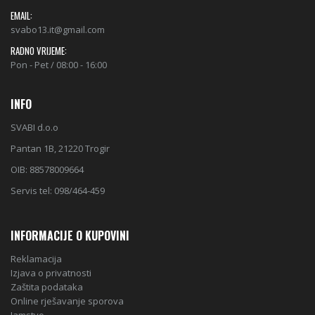
EMAIL:
svabo13.it@gmail.com
RADNO VRIJEME:
Pon - Pet / 08:00 - 16:00
INFO
SVABI d.o.o
Pantan 1B, 21220 Trogir
OIB: 88578009664
Servis tel: 098/464-459
INFORMACIJE O KUPOVINI
Reklamacija
Izjava o privatnosti
Zaštita podataka
Online rješavanje sporova