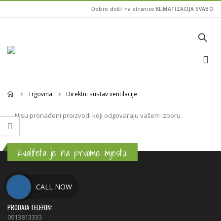
Dobro došli na stranice KLIMATIZACIJA SVABO
Home
Trgovina
Direktni sustav ventilacije
Nisu pronađeni proizvodi koji odgovaraju vašem izboru.
Kvaliteta je na prvome mjestu.
ADRESA:
CALL NOW
Pantan 1B, 21220 Trogir
PRODAJA TELEFON:
0913813333