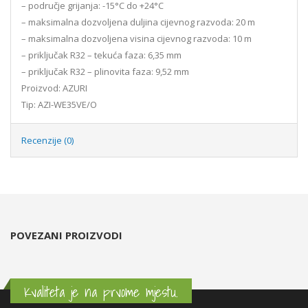
– područje grijanja: -15°C do +24°C
– maksimalna dozvoljena duljina cijevnog razvoda: 20 m
– maksimalna dozvoljena visina cijevnog razvoda: 10 m
– priključak R32 – tekuća faza: 6,35 mm
– priključak R32 – plinovita faza: 9,52 mm
Proizvod: AZURI
Tip: AZI-WE35VE/O
Recenzije (0)
POVEZANI PROIZVODI
Kvaliteta je na prvome mjestu.