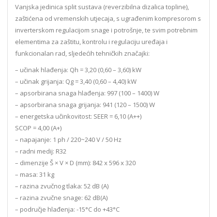
Vanjska jedinica split sustava (reverzibilna dizalica topline),
zaštićena od vremenskih utjecaja, s ugrađenim kompresorom s
inverterskom regulacijom snage i potrošnje, te svim potrebnim
elementima za zaštitu, kontrolu i regulaciju uređaja i
funkcionalan rad, sljedećih tehničkih značajki:
– učinak hlađenja: Qh = 3,20 (0,60 – 3,60) kW
– učinak grijanja: Qg = 3,40 (0,60 – 4,40) kW
– apsorbirana snaga hlađenja: 997 (100 – 1400) W
– apsorbirana snaga grijanja: 941 (120 – 1500) W
– energetska učinkovitost: SEER = 6,10 (A++)
SCOP = 4,00 (A+)
– napajanje: 1 ph / 220~240 V / 50 Hz
– radni medij: R32
– dimenzije Š × V × D (mm): 842 x 596 x 320
– masa: 31 kg
– razina zvučnog tlaka: 52 dB (A)
– razina zvučne snage: 62 dB(A)
– područje hlađenja: -15°C do +43°C