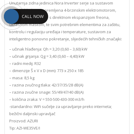
Unutarnja zidna jedinica Nora Inverter serje sa sustavom
grijanja/hlađenja, opremljena 4-brzinskim elektromotorom,
CALL NOW
izmjenjivačem topline s direktnom ekspanzijom freona,
ukrasnom maskom, te svim potrebnim elementima za zaštitu,
kontrolu i regulaciju uređaja i temperature, sustavom za
inteligentno ponovno pokretanje, slijedećih tehničkih značajki:
– učinak hlađenja: Qh = 3,20 (0,60 – 3,60) kW
– učinak grijanja: Qg = 3,40 (0,60 – 4,40) kW
– radni medij: R32
– dimenzije Š x V x D (mm): 773 x 250 x 185
– masa: 8,5 kg
– razina zvučnog tlaka: 42/37/35/28 dB(A)
– razina zvučne snage: 55/49/47/40 dB(A)
– količina zraka: V = 550-500-430-300 m3/h
-standardno: WiFi sučelje za upravljanje preko interneta;
bežični daljinski upravljač
Proizvod: AZURI
Tip: AZI-WE35VE/I