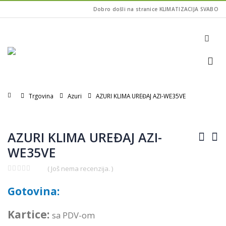
Dobro došli na stranice KLIMATIZACIJA SVABO
Home
Trgovina
Azuri
AZURI KLIMA UREĐAJ AZI-WE35VE
AZURI KLIMA UREĐAJ AZI-
WE35VE
( Još nema recenzija. )
0
out
Gotovina:
of
5
Kartice:
sa PDV-om