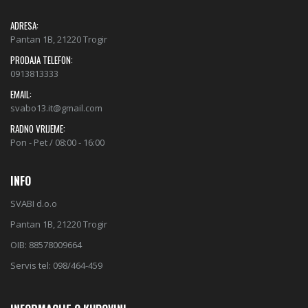
ADRESA:
Pantan 1B, 21220 Trogir
PRODAJA TELEFON:
0913813333
EMAIL:
svabo13.it@gmail.com
RADNO VRIJEME:
Pon - Pet / 08:00 - 16:00
INFO
SVABI d.o.o
Pantan 1B, 21220 Trogir
OIB: 88578009664
Servis tel: 098/464-459