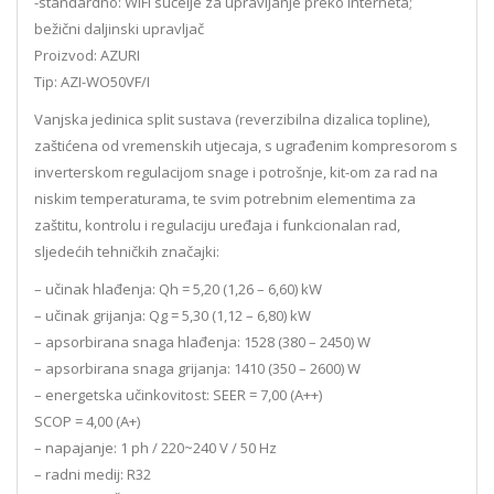
-standardno: WiFi sučelje za upravljanje preko interneta;
bežični daljinski upravljač
Proizvod: AZURI
Tip: AZI-WO50VF/I
Vanjska jedinica split sustava (reverzibilna dizalica topline),
zaštićena od vremenskih utjecaja, s ugrađenim kompresorom s
inverterskom regulacijom snage i potrošnje, kit-om za rad na
niskim temperaturama, te svim potrebnim elementima za
zaštitu, kontrolu i regulaciju uređaja i funkcionalan rad,
sljedećih tehničkih značajki:
– učinak hlađenja: Qh = 5,20 (1,26 – 6,60) kW
– učinak grijanja: Qg = 5,30 (1,12 – 6,80) kW
– apsorbirana snaga hlađenja: 1528 (380 – 2450) W
– apsorbirana snaga grijanja: 1410 (350 – 2600) W
– energetska učinkovitost: SEER = 7,00 (A++)
SCOP = 4,00 (A+)
– napajanje: 1 ph / 220~240 V / 50 Hz
– radni medij: R32