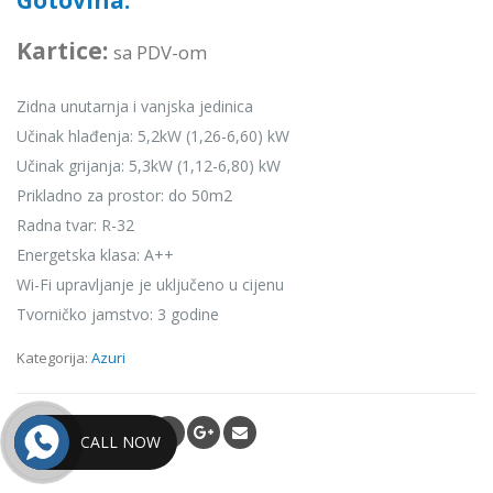
Gotovina:
of
5
Kartice:
sa PDV-om
Zidna unutarnja i vanjska jedinica
Učinak hlađenja: 5,2kW (1,26-6,60) kW
Učinak grijanja: 5,3kW (1,12-6,80) kW
Prikladno za prostor: do 50m2
Radna tvar: R-32
Energetska klasa: A++
Wi-Fi upravljanje je uključeno u cijenu
Tvorničko jamstvo: 3 godine
Kategorija:
Azuri
SHARE
CALL NOW