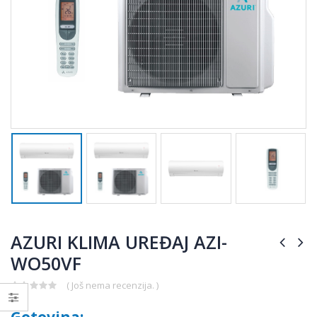
AZURI KLIMA UREĐAJ AZI-
WO50VF
( Još nema recenzija. )
0
out