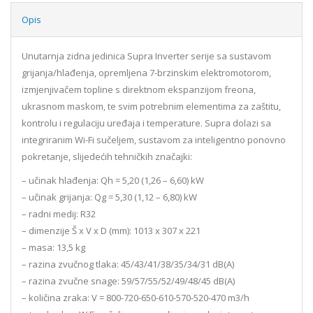
Opis
Unutarnja zidna jedinica Supra Inverter serije sa sustavom
grijanja/hlađenja, opremljena 7-brzinskim elektromotorom,
izmjenjivačem topline s direktnom ekspanzijom freona,
ukrasnom maskom, te svim potrebnim elementima za zaštitu,
kontrolu i regulaciju uređaja i temperature. Supra dolazi sa
integriranim Wi-Fi sučeljem, sustavom za inteligentno ponovno
pokretanje, slijedećih tehničkih značajki:
– učinak hlađenja: Qh = 5,20 (1,26 – 6,60) kW
– učinak grijanja: Qg = 5,30 (1,12 – 6,80) kW
– radni medij: R32
– dimenzije Š x V x D (mm): 1013 x 307 x 221
– masa: 13,5 kg
– razina zvučnog tlaka: 45/43/41/38/35/34/31 dB(A)
– razina zvučne snage: 59/57/55/52/49/48/45 dB(A)
– količina zraka: V = 800-720-650-610-570-520-470 m3/h