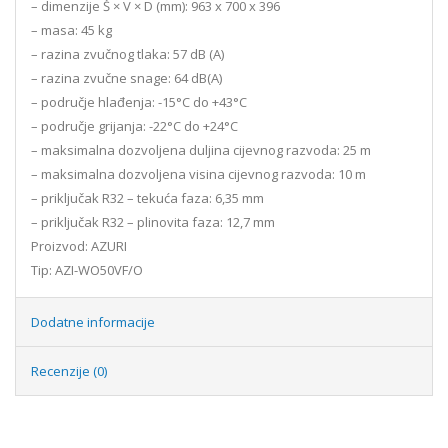
– dimenzije Š × V × D (mm): 963 x 700 x 396
– masa: 45 kg
– razina zvučnog tlaka: 57 dB (A)
– razina zvučne snage: 64 dB(A)
– područje hlađenja: -15°C do +43°C
– područje grijanja: -22°C do +24°C
– maksimalna dozvoljena duljina cijevnog razvoda: 25 m
– maksimalna dozvoljena visina cijevnog razvoda: 10 m
– priključak R32 – tekuća faza: 6,35 mm
– priključak R32 – plinovita faza: 12,7 mm
Proizvod: AZURI
Tip: AZI-WO50VF/O
Dodatne informacije
Recenzije (0)