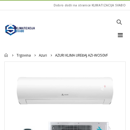
Dobro došli na stranice KLIMATIZACIJA SVABO
Home
Trgovina
Azuri
AZURI KLIMA UREĐAJ AZI-WO50VF