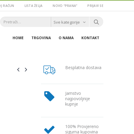
J RAČUN
LISTA ŽELJA
NOVO “PRANA”
PRIJAVI SE
Sve kategorije
HOME
TRGOVINA
O NAMA
KONTAKT
Besplatna dostava
Jamstvo
najpovoljnije
kupnje
100% Provjereno
sigurna kupovina