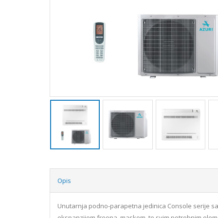
Opis
Unutarnja podno-parapetna jedinica Console serije sa
ekspanzijom freona, maskom, te svim potrebnim elementi