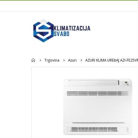
Home
Trgovina
Azuri
AZURI KLIMA UREĐAJ AZI-FE25V