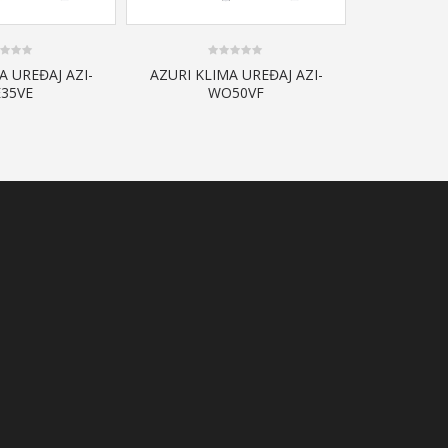
0
A UREĐAJ AZI-
AZURI KLIMA UREĐAJ AZI-
out
35VE
WO50VF
of
5