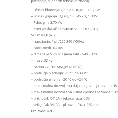
potrošnje, sljedećih tehničkih značajki:
– učinak hlađenja: Qh = 2,60 (0,45 – 3,20) kW
– učinak grijanja: Qg = 2,75 (0,45 – 3,75) kW
– Pdesignh: 2,70 kW
– energetska učinkovitost: SEER = 6,5 (A++)
SCOP = 4,0 (A+)
– napajanje: 1 ph/220-240 V/50Hz
– radni medij: R410A
– dimenzije Š × V × D (mm): 848 × 540 × 320
– masa: 33 kg
– razina zvučne snage: 61 dB (A)
– područje hlađenja: -15 °C do +43°C
– područje grijanja: -20 °C do +24 °C
– maksimalna dozvoljena duljina cijevnog razvoda: 15
– maksimalna dozvoljena visina cijevnog razvoda: 10 
– priključak R410A – tekuća faza: 6,35 mm
– priključak R410A – plinovita faza: 9,52 mm
Proizvod: AZURI