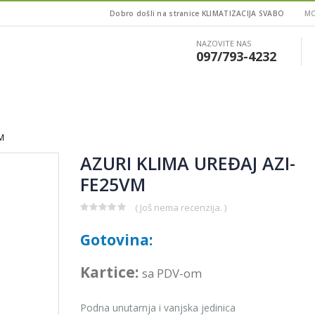
Dobro došli na stranice KLIMATIZACIJA SVABO
MO
NAZOVITE NAS
097/793-4232
M
AZURI KLIMA UREĐAJ AZI-
FE25VM
( Još nema recenzija. )
0
out
Gotovina:
of
5
Kartice:
sa PDV-om
Podna unutarnja i vanjska jedinica