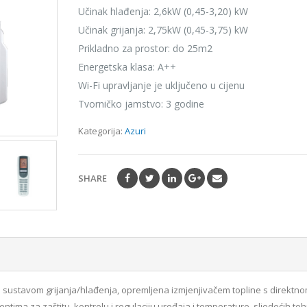
Učinak hlađenja: 2,6kW (0,45-3,20) kW
Učinak grijanja: 2,75kW (0,45-3,75) kW
Prikladno za prostor: do 25m2
Energetska klasa: A++
Wi-Fi upravljanje je uključeno u cijenu
Tvorničko jamstvo: 3 godine
Kategorija:
Azuri
SHARE
 sustavom grijanja/hlađenja, opremljena izmjenjivačem topline s direktn
ma za zaštitu, kontrolu i regulaciju uređaja i temperature, sljedećih teh