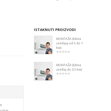
ISTAKNUTI PROIZVODI
MONTAŽA (klima
uređaja od 5 do 7
kw)
Izvorna
Trenutna
0
out
cijena
cijena
of
bila
je:
MONTAŽA (klima
5
je:
2,000.00kn.
uređaj do 3,5 kw)
2,500.00kn.
Izvorna
Trenutna
0
out
cijena
cijena
of
bila
je:
5
je:
1,600.00kn.
2,100.00kn.
om
ničkih