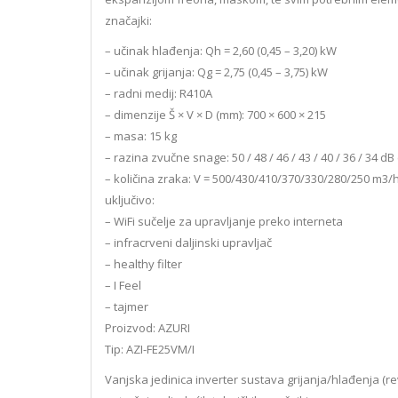
značajki:
– učinak hlađenja: Qh = 2,60 (0,45 – 3,20) kW
– učinak grijanja: Qg = 2,75 (0,45 – 3,75) kW
– radni medij: R410A
– dimenzije Š × V × D (mm): 700 × 600 × 215
– masa: 15 kg
– razina zvučne snage: 50 / 48 / 46 / 43 / 40 / 36 / 34 dB 
– količina zraka: V = 500/430/410/370/330/280/250 m3/
uključivo:
– WiFi sučelje za upravljanje preko interneta
– infracrveni daljinski upravljač
– healthy filter
– I Feel
– tajmer
Proizvod: AZURI
Tip: AZI-FE25VM/I
Vanjska jedinica inverter sustava grijanja/hlađenja (re