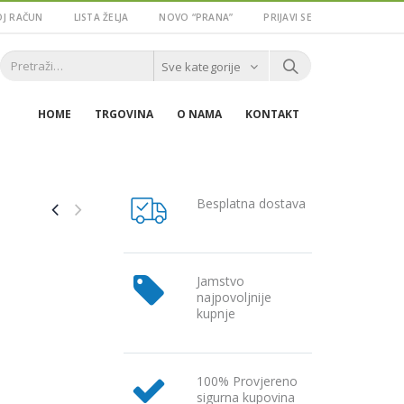
J RAČUN
LISTA ŽELJA
NOVO “PRANA”
PRIJAVI SE
Sve kategorije
HOME
TRGOVINA
O NAMA
KONTAKT
Besplatna dostava
Jamstvo
najpovoljnije
kupnje
100% Provjereno
sigurna kupovina