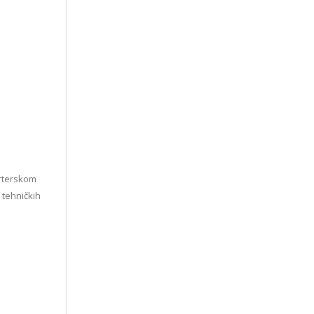
erterskom
 tehničkih