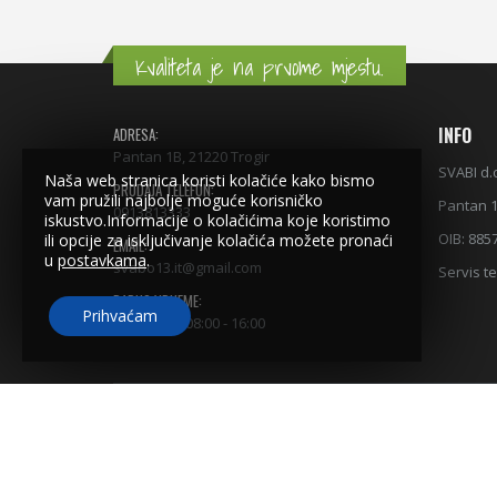
Kvaliteta je na prvome mjestu.
INFO
ADRESA:
Pantan 1B, 21220 Trogir
SVABI d.
Naša web stranica koristi kolačiće kako bismo
PRODAJA TELEFON:
vam pružili najbolje moguće korisničko
Pantan 1
0913813333
iskustvo.Informacije o kolačićima koje koristimo
OIB: 885
ili opcije za isključivanje kolačića možete pronaći
EMAIL:
u
postavkama
.
svabo13.it@gmail.com
Servis te
RADNO VRIJEME:
Prihvaćam
Pon - Pet / 08:00 - 16:00
© Copyright 2018 | Svabi d.o.o | Izrada