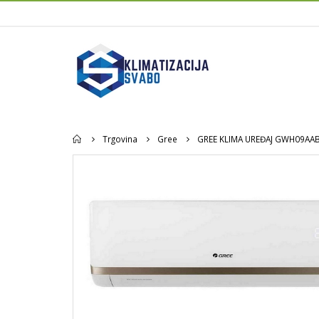
Home
Trgovina
Gree
GREE KLIMA UREĐAJ GWH09AAB