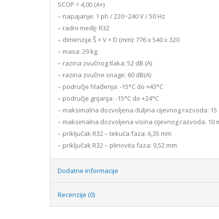
SCOP = 4,00 (A+)
– napajanje: 1 ph / 220~240 V / 50 Hz
– radni medij: R32
– dimenzije Š × V × D (mm): 776 x 540 x 320
– masa: 29 kg
– razina zvučnog tlaka: 52 dB (A)
– razina zvučne snage: 60 dB(A)
– područje hlađenja: -15°C do +43°C
– područje grijanja: -15°C do +24°C
– maksimalna dozvoljena duljina cijevnog razvoda: 15
– maksimalna dozvoljena visina cijevnog razvoda: 10 
– priključak R32 – tekuća faza: 6,35 mm
– priključak R32 – plinovita faza: 9,52 mm
Dodatne informacije
Recenzije (0)