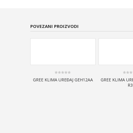
POVEZANI PROIZVODI
0
0
GREE KLIMA UREĐAJ GEH12AA
GREE KLIMA UR
out
out
R3
of
of
5
5