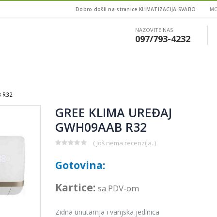
Dobro došli na stranice KLIMATIZACIJA SVABO
MO
NAZOVITE NAS
097/793-4232
 R32
GREE KLIMA UREĐAJ
GWH09AAB R32
( Još nema recenzija. )
0
out
Gotovina:
of
5
Kartice:
sa PDV-om
Zidna unutarnja i vanjska jedinica