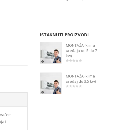
ISTAKNUTI PROIZVODI
MONTAŽA (klima
uređaja od 5 do 7
kw)
Izvorna
Trenutna
0
out
cijena
cijena
of
bila
je:
MONTAŽA (klima
5
je:
2,000.00kn.
uređaj do 3,5 kw)
2,500.00kn.
Izvorna
Trenutna
0
out
cijena
cijena
of
bila
je:
5
je:
1,600.00kn.
2,100.00kn.
jivačem
ja i