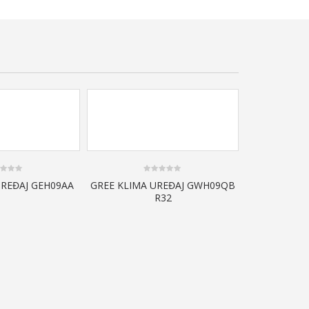
0
UREĐAJ GEH09AA
GREE KLIMA UREĐAJ GWH09QB
out
R32
of
5