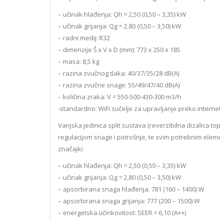
– učinak hlađenja: Qh = 2,50 (0,50 – 3,35) kW
– učinak grijanja: Qg = 2,80 (0,50 – 3,50) kW
– radni medij: R32
– dimenzije Š x V x D (mm): 773 x 250 x 185
– masa: 8,5 kg
– razina zvučnog tlaka: 40/37/35/28 dB(A)
– razina zvučne snage: 55/49/47/40 dB(A)
– količina zraka: V = 550-500-430-300 m3/h
-standardno: WiFi sučelje za upravljanje preko interneta
Vanjska jedinica split sustava (reverzibilna dizalica 
regulacijom snage i potrošnje, te svim potrebnim elemen
značajki:
– učinak hlađenja: Qh = 2,50 (0,50 – 3,35) kW
– učinak grijanja: Qg = 2,80 (0,50 – 3,50) kW
– apsorbirana snaga hlađenja: 781 (160 – 1400) W
– apsorbirana snaga grijanja: 777 (200 – 1500) W
– energetska učinkovitost: SEER = 6,10 (A++)