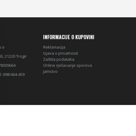
INFORMACIJE O KUPOVINI
o.o
Reklamacija
Izjava o privatnosti
B, 21220 Trogir
Zaštita podataka
78009664
Online rješavanje sporova
Jamstvo
l: 098/464-459
 stranice Digitalna Agencija
ROISELL