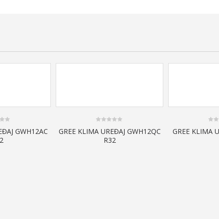
0
0
EĐAJ GWH12AC
GREE KLIMA UREĐAJ GWH12QC
GREE KLIMA 
out
out
2
R32
of
of
5
5